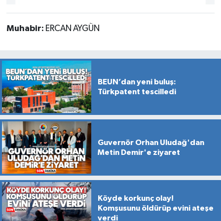
Muhabir:
ERCAN AYGÜN
BEUN’dan yeni buluş:
Türkpatent tescilledi
Guvernör Orhan Uludağ'dan
Metin Demir'e ziyaret
Köyde korkunç olay!
Komşusunu öldürüp evini ateşe
verdi