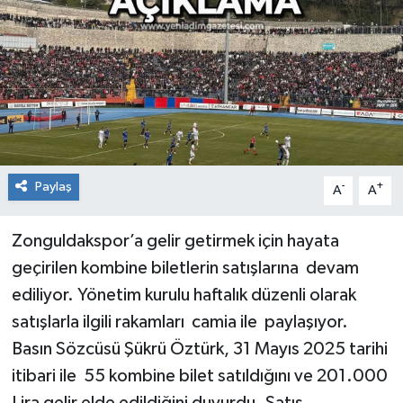
RESMİ İLAN
Künye
Paylaş
-
+
A
A
Zonguldakspor’a gelir getirmek için hayata
geçirilen kombine biletlerin satışlarına devam
ediliyor. Yönetim kurulu haftalık düzenli olarak
satışlarla ilgili rakamları camia ile paylaşıyor.
Basın Sözcüsü Şükrü Öztürk, 31 Mayıs 2025 tarihi
itibari ile 55 kombine bilet satıldığını ve 201.000
Lira gelir elde edildiğini duyurdu. Satış