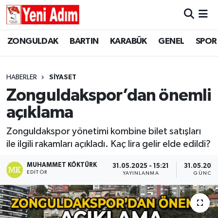
ZONGULDAK
ZONGULDAK
Zonguldak Hava Durumu
ZONGULDAK
BARTIN
KARABÜK
GENEL
SPOR
SPOR
BARTIN
Zonguldak Trafik Yoğunluk Haritası
HABERLER
SİYASET
ASAYİŞ
KARABÜK
Süper Lig Puan Durumu ve Fikstür
Zonguldakspor’dan önemli
açıklama
GÜNCEL
GENEL
Tüm Manşetler
Zonguldakspor yönetimi kombine bilet satışları
SİYASET
SPOR
Son Dakika Haberleri
ile ilgili rakamları açıkladı. Kaç lira gelir elde edildi?
RESMİ İLAN
SİYASET
Haber Arşivi
MUHAMMET KÖKTÜRK
31.05.2025 - 15:21
31.05.2025
EDITÖR
YAYINLANMA
GÜNCEL
SAĞLIK
GÜNCEL