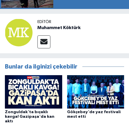
EDITÖR
Muhammet Köktürk
Bunlar da ilginizi çekebilir
Zonguldak'ta bıçaklı
Gökçebey'de yaz festivali
kavga! Gazipaşa'da kan
mest etti
aktı