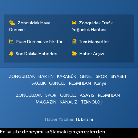
Zonguldak Hava
Zonguldak Trafik
Durumu
Yoğunluk Haritası
Puan Durumu ve Fikstür
Tüm Manşetler
Son Dakika Haberleri
Haber Arşivi
ZONGULDAK
BARTIN
KARABÜK
GENEL
SPOR
SİYASET
SAĞLIK
GÜNCEL
RESMİ İLAN
Künye
ZONGULDAK
SPOR
GÜNCEL
ASAYİŞ
RESMİ İLAN
MAGAZİN
KANAL Z
TEKNOLOJİ
Haber Yazılımı:
TE Bilişim
En iyi site deneyimi sağlamak için çerezlerden