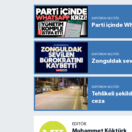
EDITÖRÜN SEÇTIĞI
Parti içinde W
EDITÖRÜN SEÇTIĞI
Zonguldak sevi
EDITÖRÜN SEÇTIĞI
Tehlikeli şekil
ceza
EDITÖR
Muhammet Köktürk