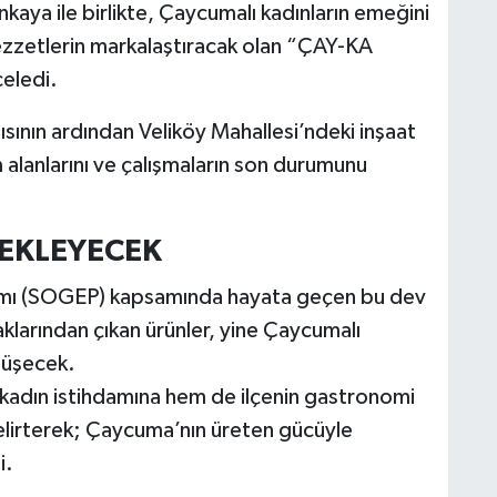
ya ile birlikte, Çaycumalı kadınların emeğini
zzetlerin markalaştıracak olan “ÇAY-KA
celedi.
ısının ardından Veliköy Mahallesi’ndeki inşaat
 alanlarını ve çalışmaların son durumunu
TEKLEYECEK
mı (SOGEP) kapsamında hayata geçen bu dev
klarından çıkan ürünler, yine Çaycumalı
nüşecek.
 kadın istihdamına hem de ilçenin gastronomi
elirterek; Çaycuma’nın üreten gücüyle
i.