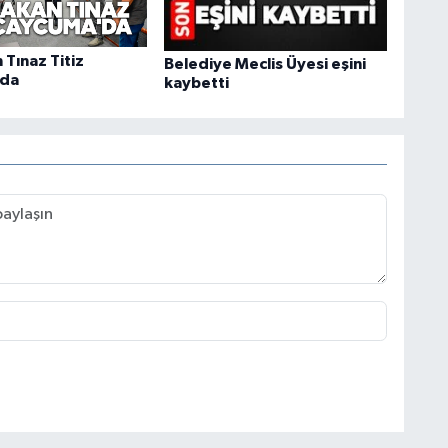
 Tınaz Titiz
Belediye Meclis Üyesi eşini
da
kaybetti