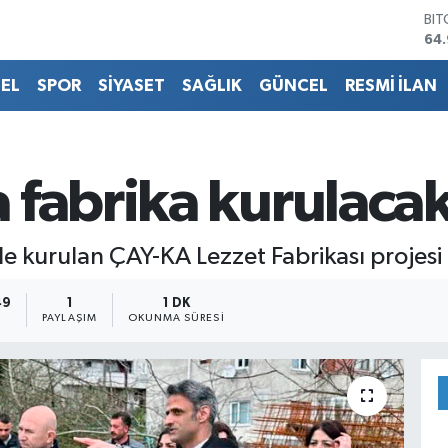
DO
47
EU
55
EL
SPOR
SİYASET
SAĞLIK
GÜNCEL
RESMİ İLAN
STE
64,
GR
66
BİS
 fabrika kurulaca
13.
BI
64
 kurulan ÇAY-KA Lezzet Fabrikası projesi 
49
1
1 DK
PAYLAŞIM
OKUNMA SÜRESI