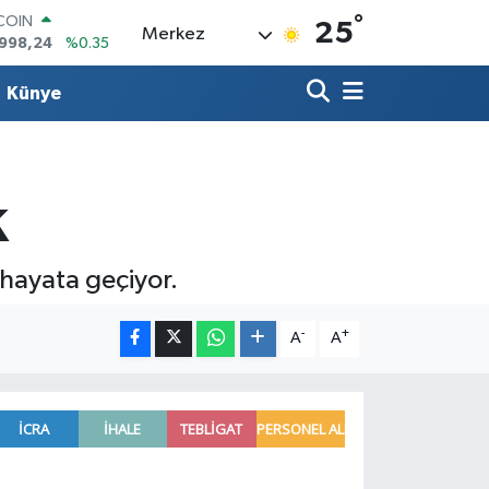
°
LAR
25
Merkez
,7436
%0.18
RO
,2510
%0.32
Künye
RLİN
4811
%0.38
AM ALTIN
60.55
%0.03
T100
k
779
%-14
TCOIN
.998,24
%0.35
hayata geçiyor.
-
+
A
A