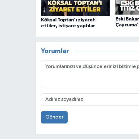
Eski Bakan
Köksal Toptan’ı ziyaret
Çaycuma'
ettiler, istişare yaptılar
Yorumlar
Gönder