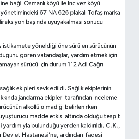
esine bağlı Osmanlı köyü ile İncivez köyü
 yönetimindeki 67 NA 626 plakalı Tofaş marka
direksiyon başında uyuyakalması sonucu
ış istikamete yöneldiği öne sürülen sürücünün
urduğunu gören vatandaşlar, yardım etmek için
lamayan sürücü için durum 112 Acil Çağrı
ğlık ekipleri sevk edildi. Sağlık ekiplerinin
kkında jandarma ekipleri tarafından inceleme
ürücünün alkollü olmadığı belirlenirken
 uyuşturucu madde etkisi altında olduğu tespit
ci yardımıyla bulunduğu yerden kaldırıldı. C.K.,
ı Devlet Hastanesi'ne, ardından ifadesi