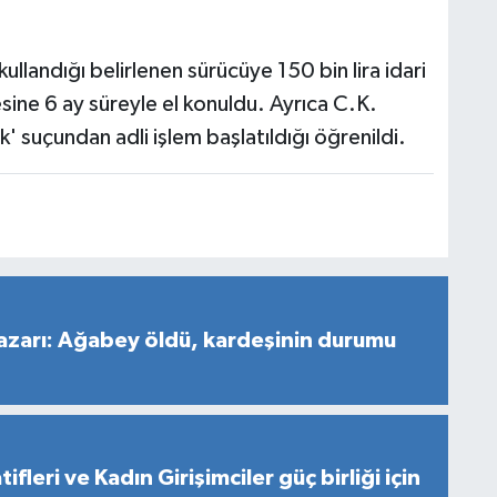
llandığı belirlenen sürücüye 150 bin lira idari
sine 6 ay süreyle el konuldu. Ayrıca C.K.
 suçundan adli işlem başlatıldığı öğrenildi.
azarı: Ağabey öldü, kardeşinin durumu
fleri ve Kadın Girişimciler güç birliği için