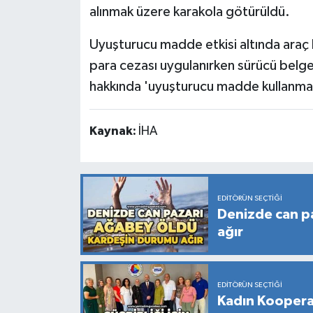
alınmak üzere karakola götürüldü.
Uyuşturucu madde etkisi altında araç ku
para cezası uygulanırken sürücü belge
hakkında 'uyuşturucu madde kullanmak'
Kaynak:
İHA
EDITÖRÜN SEÇTIĞI
Denizde can p
ağır
EDITÖRÜN SEÇTIĞI
Kadın Kooperati