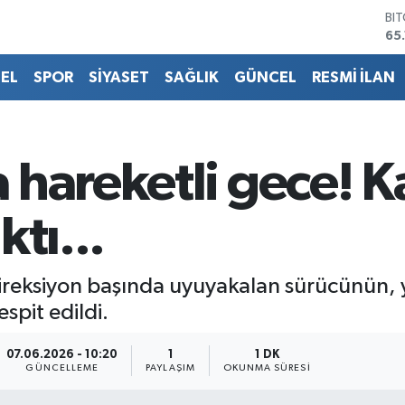
BI
65
DO
47
EL
SPOR
SİYASET
SAĞLIK
GÜNCEL
RESMİ İLAN
EU
55
ST
64
GR
 hareketli gece! 
66
Bİ
13
tı...
direksiyon başında uyuyakalan sürücünün, 
spit edildi.
07.06.2026 - 10:20
1
1 DK
GÜNCELLEME
PAYLAŞIM
OKUNMA SÜRESI