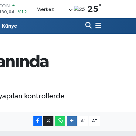
TCOIN
°
25
.130,04
%1.2
Merkez
LAR
,7106
%0.17
Künye
RO
,1652
%0.27
ERLİN
,4046
%0.35
AM ALTIN
Kanında
18.49
%2.12
ST100
.773
%-19
yapılan kontrollerde
-
+
A
A