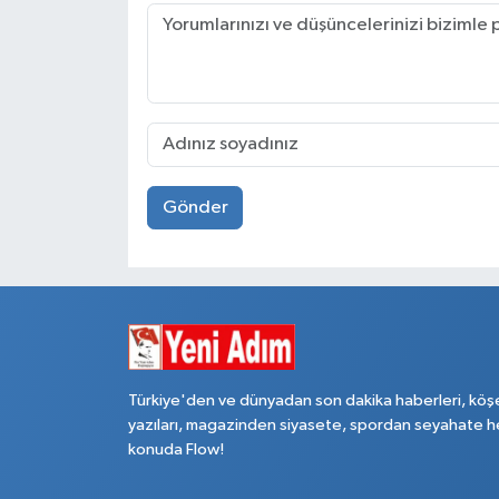
Gönder
Türkiye'den ve dünyadan son dakika haberleri, köş
yazıları, magazinden siyasete, spordan seyahate h
konuda Flow!