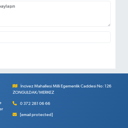
İncivez Mahallesi Milli Egemenlik Caddesi No: 126
ZONGULDAK/MERKEZ
e
0 372 281 06 66
er
[email protected]