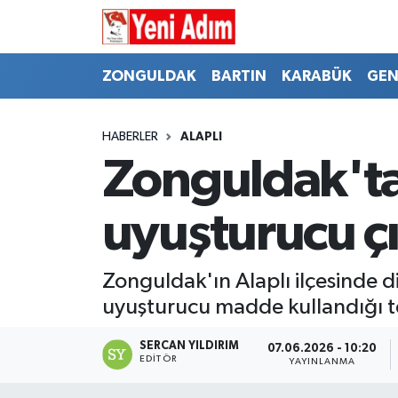
ZONGULDAK
ZONGULDAK
Zonguldak Hava Durumu
ZONGULDAK
BARTIN
KARABÜK
GEN
SPOR
BARTIN
Zonguldak Trafik Yoğunluk Haritası
HABERLER
ALAPLI
ASAYİŞ
KARABÜK
Süper Lig Puan Durumu ve Fikstür
Zonguldak'ta
GÜNCEL
GENEL
Tüm Manşetler
uyuşturucu çık
SİYASET
SPOR
Son Dakika Haberleri
Zonguldak'ın Alaplı ilçesinde 
RESMİ İLAN
SİYASET
Haber Arşivi
uyuşturucu madde kullandığı te
SAĞLIK
SERCAN YILDIRIM
07.06.2026 - 10:20
EDITÖR
YAYINLANMA
GÜNCEL