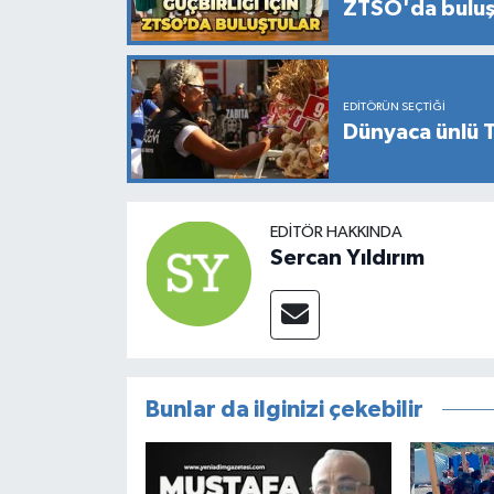
ZTSO'da buluş
EDITÖRÜN SEÇTIĞI
Dünyaca ünlü T
EDITÖR HAKKINDA
Sercan Yıldırım
Bunlar da ilginizi çekebilir