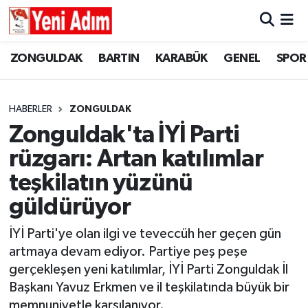
ZONGULDAK
ZONGULDAK
Zonguldak Hava Durumu
ZONGULDAK
BARTIN
KARABÜK
GENEL
SPOR
SPOR
BARTIN
Zonguldak Trafik Yoğunluk Haritası
HABERLER
ZONGULDAK
ASAYİŞ
KARABÜK
Süper Lig Puan Durumu ve Fikstür
Zonguldak'ta İYİ Parti
rüzgarı: Artan katılımlar
GÜNCEL
GENEL
Tüm Manşetler
teşkilatın yüzünü
SİYASET
SPOR
Son Dakika Haberleri
güldürüyor
RESMİ İLAN
SİYASET
Haber Arşivi
İYİ Parti'ye olan ilgi ve teveccüh her geçen gün
artmaya devam ediyor. Partiye peş peşe
SAĞLIK
gerçekleşen yeni katılımlar, İYİ Parti Zonguldak İl
Başkanı Yavuz Erkmen ve il teşkilatında büyük bir
GÜNCEL
memnuniyetle karşılanıyor.