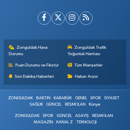
Zonguldak Hava
Zonguldak Trafik
Durumu
Yoğunluk Haritası
Puan Durumu ve Fikstür
Tüm Manşetler
Son Dakika Haberleri
Haber Arşivi
ZONGULDAK
BARTIN
KARABÜK
GENEL
SPOR
SİYASET
SAĞLIK
GÜNCEL
RESMİ İLAN
Künye
ZONGULDAK
SPOR
GÜNCEL
ASAYİŞ
RESMİ İLAN
MAGAZİN
KANAL Z
TEKNOLOJİ