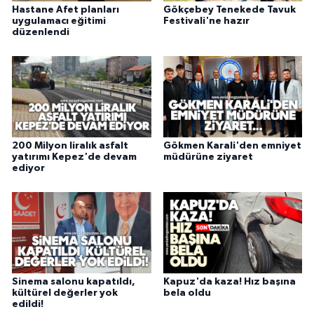
Hastane Afet planları
Gökçebey Tenekede Tavuk
uygulamacı eğitimi
Festivali'ne hazır
düzenlendi
200 Milyon liralık asfalt
Gökmen Karali'den emniyet
yatırımı Kepez'de devam
müdürüne ziyaret
ediyor
Sinema salonu kapatıldı,
Kapuz'da kaza! Hız başına
kültürel değerler yok
bela oldu
edildi!