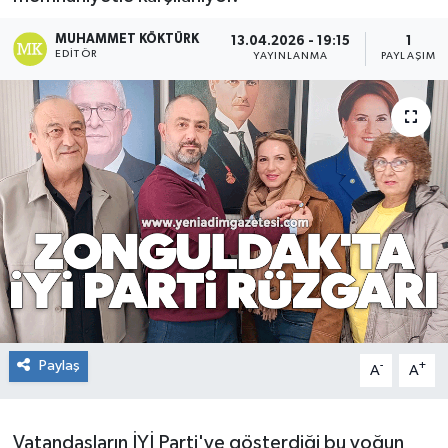
RESMİ İLAN
MUHAMMET KÖKTÜRK
13.04.2026 - 19:15
1
EDITÖR
YAYINLANMA
PAYLAŞIM
Künye
Paylaş
-
+
A
A
Vatandaşların İYİ Parti'ye gösterdiği bu yoğun