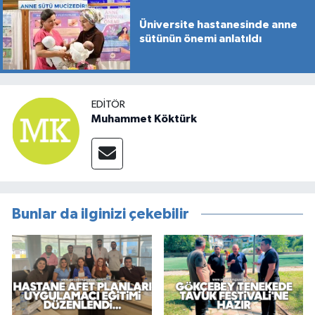
Üniversite hastanesinde anne
sütünün önemi anlatıldı
EDITÖR
Muhammet Köktürk
Bunlar da ilginizi çekebilir