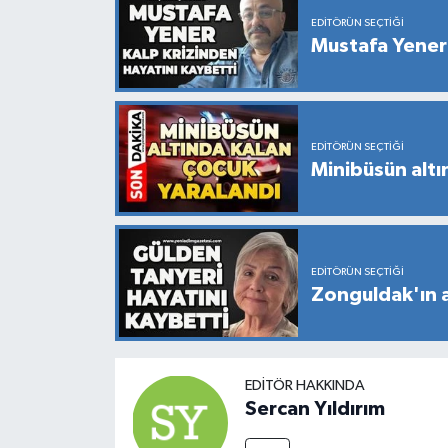
EDITÖRÜN SEÇTIĞI
Mustafa Yener 
EDITÖRÜN SEÇTIĞI
Minibüsün altı
EDITÖRÜN SEÇTIĞI
Zonguldak'ın a
EDITÖR HAKKINDA
Sercan Yıldırım