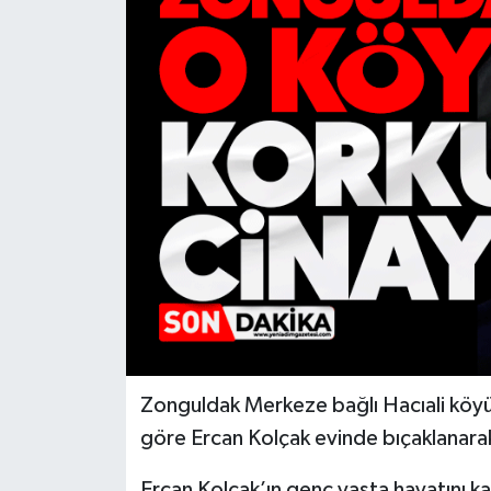
RESMİ İLAN
Künye
Zonguldak Merkeze bağlı Hacıali köyü
göre Ercan Kolçak evinde bıçaklanara
Ercan Kolçak’ın genç yaşta hayatını k