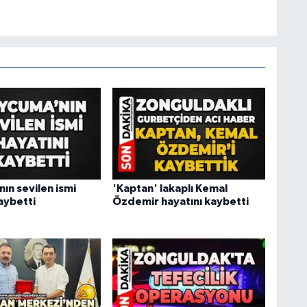
ın sevilen ismi
'Kaptan' lakaplı Kemal
aybetti
Özdemir hayatını kaybetti