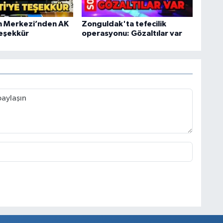
an Merkezi’nden AK
Zonguldak'ta tefecilik
teşekkür
operasyonu: Gözaltılar var