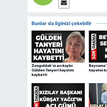
Bunlar da ilginizi çekebilir
Zonguldak'ın acı kaybı:
Beycuma'n
Gülden Tanyeri hayatını
hayatını k
kaybetti