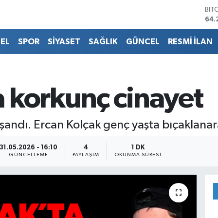
BIT
64.
DO
47,
EL
SPOR
SİYASET
SAĞLIK
GÜNCEL
RESMİ İLAN
EU
55,
STE
64,
GRA
 korkunç cinayet
651
BİS
13.
şandı. Ercan Kolçak genç yaşta bıçaklanar
31.05.2026 - 16:10
4
1 DK
GÜNCELLEME
PAYLAŞIM
OKUNMA SÜRESI