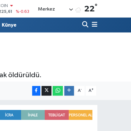
COIN
°
22
Merkez
225,61
%-0.63
LAR
7143
%0.16
Künye
RO
0317
%-0.02
RLİN
2463
%0.07
M ALTIN
0.40
%0.45
T100
799
%70
ak öldürüldü.
-
+
A
A