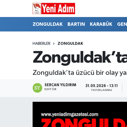
ZONGULDAK
ZONGULDAK
Zonguldak Hava Durumu
ZONGULDAK
BARTIN
KARABÜK
GEN
SPOR
BARTIN
Zonguldak Trafik Yoğunluk Haritası
HABERLER
ZONGULDAK
ASAYİŞ
KARABÜK
Süper Lig Puan Durumu ve Fikstür
Zonguldak’ta
GÜNCEL
GENEL
Tüm Manşetler
Zonguldak’ta üzücü bir olay ya
SİYASET
SPOR
Son Dakika Haberleri
SERCAN YILDIRIM
31.05.2026 - 13:11
EDITÖR
YAYINLANMA
RESMİ İLAN
SİYASET
Haber Arşivi
SAĞLIK
GÜNCEL