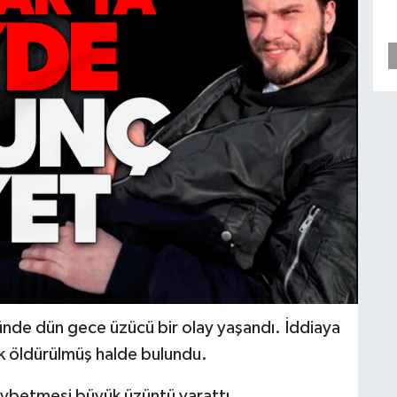
nde dün gece üzücü bir olay yaşandı. İddiaya
k öldürülmüş halde bulundu.
aybetmesi büyük üzüntü yarattı.