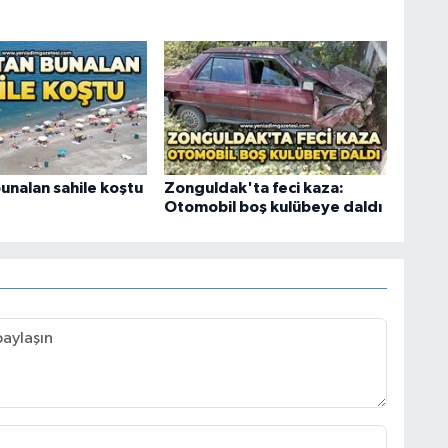
unalan sahile koştu
Zonguldak'ta feci kaza:
Otomobil boş kulübeye daldı