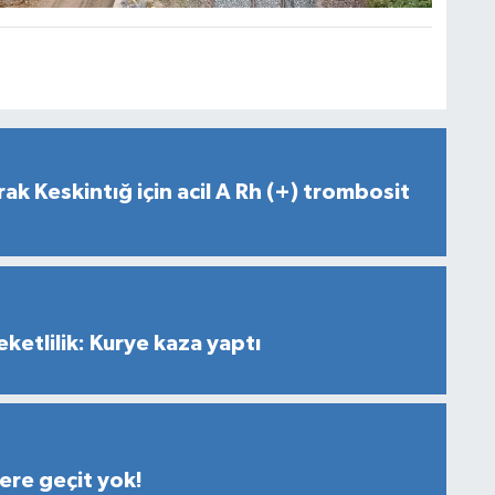
ak Keskintığ için acil A Rh (+) trombosit
ketlilik: Kurye kaza yaptı
lere geçit yok!