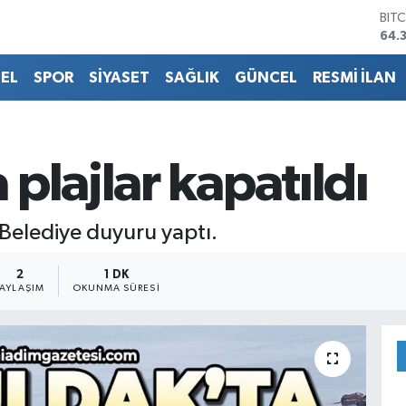
DO
47,
EU
55,
EL
SPOR
SİYASET
SAĞLIK
GÜNCEL
RESMİ İLAN
STE
64,
GRA
657
BİS
plajlar kapatıldı
13.
BIT
64.
. Belediye duyuru yaptı.
2
1 DK
PAYLAŞIM
OKUNMA SÜRESI