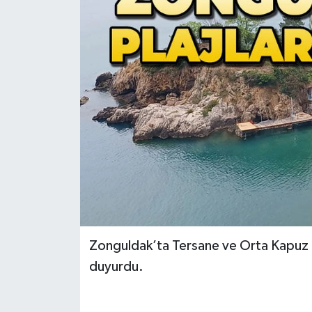
RESMİ İLAN
Künye
Zonguldak’ta Tersane ve Orta Kapuz Pla
duyurdu.