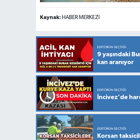
Kaynak:
HABER MERKEZİ
EDITÖRÜN SEÇTIĞI
9 yaşındaki Bur
kan aranıyor
EDITÖRÜN SEÇTIĞI
İncivez'de hare
EDITÖRÜN SEÇTIĞI
Korsan taksici