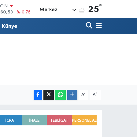
°
LAR
25
Merkez
7069
%0.17
RO
0265
%0.01
Künye
RLİN
1897
%0.02
M ALTIN
4.81
%1.44
T100
887
%64
COIN
360,53
%-0.76
-
+
A
A