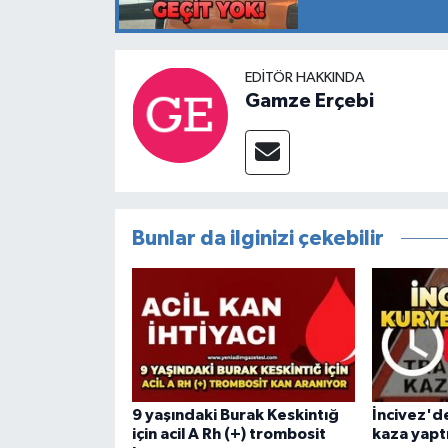
EDITÖR HAKKINDA
Gamze Erçebi
Bunlar da ilginizi çekebilir
9 yaşındaki Burak Keskintığ
İncivez'de
için acil A Rh (+) trombosit
kaza yapt