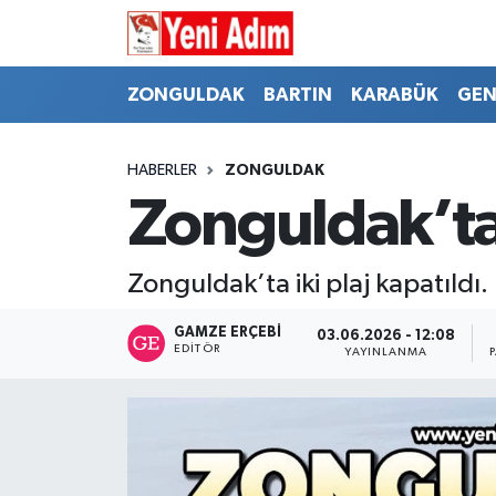
ZONGULDAK
ZONGULDAK
Zonguldak Hava Durumu
ZONGULDAK
BARTIN
KARABÜK
GEN
SPOR
BARTIN
Zonguldak Trafik Yoğunluk Haritası
HABERLER
ZONGULDAK
ASAYİŞ
KARABÜK
Süper Lig Puan Durumu ve Fikstür
Zonguldak’ta 
GÜNCEL
GENEL
Tüm Manşetler
Zonguldak’ta iki plaj kapatıldı
SİYASET
SPOR
Son Dakika Haberleri
GAMZE ERÇEBI
03.06.2026 - 12:08
EDITÖR
YAYINLANMA
RESMİ İLAN
SİYASET
Haber Arşivi
SAĞLIK
GÜNCEL