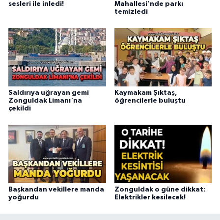
sesleri ile inledi!
Mahallesi'nde parkı
temizledi
Saldırıya uğrayan gemi
Kaymakam Şıktaş,
Zonguldak Limanı'na
öğrencilerle buluştu
çekildi
Başkandan vekillere manda
Zonguldak o güne dikkat:
yoğurdu
Elektrikler kesilecek!