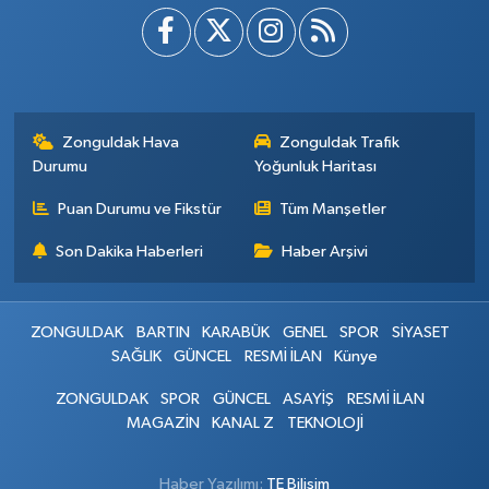
Zonguldak Hava
Zonguldak Trafik
Durumu
Yoğunluk Haritası
Puan Durumu ve Fikstür
Tüm Manşetler
Son Dakika Haberleri
Haber Arşivi
ZONGULDAK
BARTIN
KARABÜK
GENEL
SPOR
SİYASET
SAĞLIK
GÜNCEL
RESMİ İLAN
Künye
ZONGULDAK
SPOR
GÜNCEL
ASAYİŞ
RESMİ İLAN
MAGAZİN
KANAL Z
TEKNOLOJİ
Haber Yazılımı:
TE Bilişim