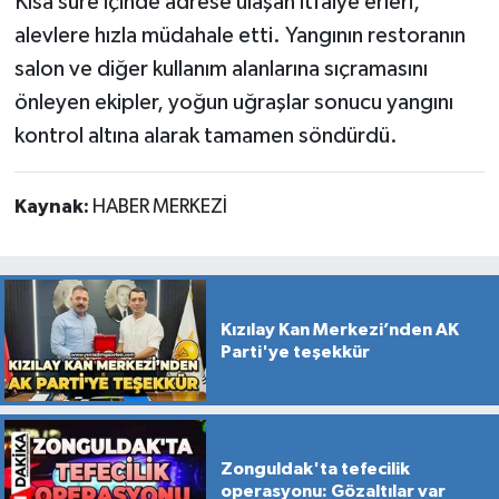
Kısa süre içinde adrese ulaşan itfaiye erleri,
alevlere hızla müdahale etti. Yangının restoranın
salon ve diğer kullanım alanlarına sıçramasını
önleyen ekipler, yoğun uğraşlar sonucu yangını
kontrol altına alarak tamamen söndürdü.
Kaynak:
HABER MERKEZİ
Kızılay Kan Merkezi’nden AK
Parti'ye teşekkür
Zonguldak'ta tefecilik
operasyonu: Gözaltılar var