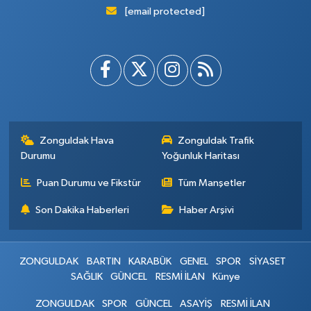
[email protected]
Zonguldak Hava
Zonguldak Trafik
Durumu
Yoğunluk Haritası
Puan Durumu ve Fikstür
Tüm Manşetler
Son Dakika Haberleri
Haber Arşivi
ZONGULDAK
BARTIN
KARABÜK
GENEL
SPOR
SİYASET
SAĞLIK
GÜNCEL
RESMİ İLAN
Künye
ZONGULDAK
SPOR
GÜNCEL
ASAYİŞ
RESMİ İLAN