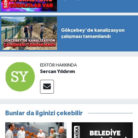
Gökçebey'de kanalizasyon
çalışması tamamlandı
EDITÖR HAKKINDA
Sercan Yıldırım
Bunlar da ilginizi çekebilir