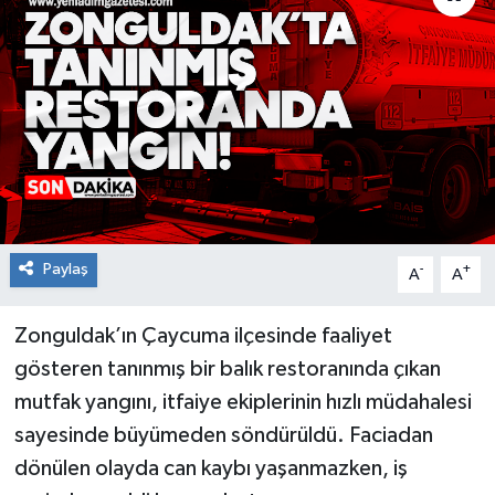
RESMİ İLAN
Künye
Paylaş
-
+
A
A
Zonguldak’ın Çaycuma ilçesinde faaliyet
gösteren tanınmış bir balık restoranında çıkan
mutfak yangını, itfaiye ekiplerinin hızlı müdahalesi
sayesinde büyümeden söndürüldü. Faciadan
dönülen olayda can kaybı yaşanmazken, iş