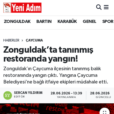
ZONGULDAK
ZONGULDAK
Zonguldak Hava Durumu
ZONGULDAK
BARTIN
KARABÜK
GENEL
SPOR
SPOR
BARTIN
Zonguldak Trafik Yoğunluk Haritası
HABERLER
ÇAYCUMA
ASAYİŞ
KARABÜK
Süper Lig Puan Durumu ve Fikstür
Zonguldak’ta tanınmış
restoranda yangın!
GÜNCEL
GENEL
Tüm Manşetler
Zonguldak’ın Çaycuma ilçesinin tanınmış balık
SİYASET
SPOR
Son Dakika Haberleri
restoranında yangın çıktı. Yangına Çaycuma
Belediyesi’ne bağlı itfaiye ekipleri müdahale etti.
RESMİ İLAN
SİYASET
Haber Arşivi
SERCAN YILDIRIM
28.06.2026 - 13:39
28.06.2026 - 
SAĞLIK
EDITÖR
YAYINLANMA
GÜNCELLE
GÜNCEL