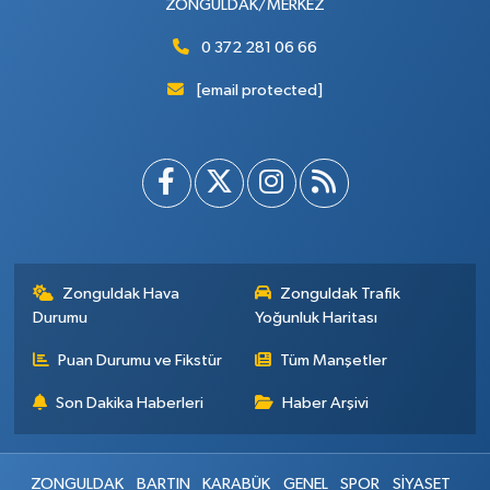
ZONGULDAK/MERKEZ
0 372 281 06 66
[email protected]
Zonguldak Hava
Zonguldak Trafik
Durumu
Yoğunluk Haritası
Puan Durumu ve Fikstür
Tüm Manşetler
Son Dakika Haberleri
Haber Arşivi
ZONGULDAK
BARTIN
KARABÜK
GENEL
SPOR
SİYASET