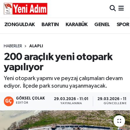
ZONGULDAK
ZONGULDAK
Zonguldak Hava Durumu
ZONGULDAK
BARTIN
KARABÜK
GENEL
SPOR
SPOR
BARTIN
Zonguldak Trafik Yoğunluk Haritası
HABERLER
ALAPLI
ASAYİŞ
KARABÜK
Süper Lig Puan Durumu ve Fikstür
200 araçlık yeni otopark
yapılıyor
GÜNCEL
GENEL
Tüm Manşetler
Yeni otopark yapımı ve peyzaj çalışmaları devam
SİYASET
SPOR
Son Dakika Haberleri
ediyor. İlçede park sorunu yaşanmayacak.
RESMİ İLAN
SİYASET
Haber Arşivi
GÖKSEL ÇOLAK
29.03.2026 - 11:01
29.03.2026 - 11:
EDITÖR
YAYINLANMA
GÜNCELLEME
SAĞLIK
GÜNCEL