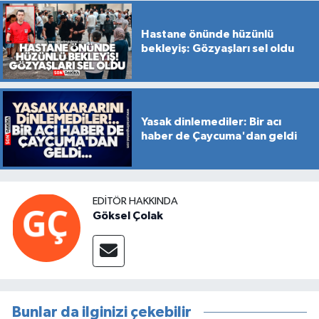
Hastane önünde hüzünlü
bekleyiş: Gözyaşları sel oldu
Yasak dinlemediler: Bir acı
haber de Çaycuma'dan geldi
EDITÖR HAKKINDA
Göksel Çolak
Bunlar da ilginizi çekebilir