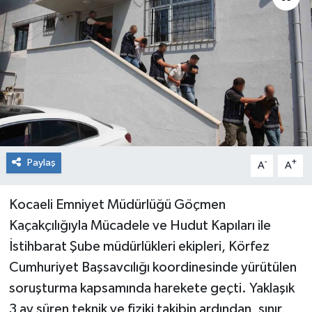
RESMİ İLAN
Künye
Paylaş
-
+
A
A
Kocaeli Emniyet Müdürlüğü Göçmen
Kaçakçılığıyla Mücadele ve Hudut Kapıları ile
İstihbarat Şube müdürlükleri ekipleri, Körfez
Cumhuriyet Başsavcılığı koordinesinde yürütülen
soruşturma kapsamında harekete geçti. Yaklaşık
3 ay süren teknik ve fiziki takibin ardından, sınır