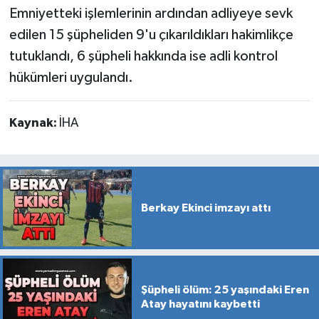
Emniyetteki işlemlerinin ardından adliyeye sevk
edilen 15 şüpheliden 9'u çıkarıldıkları hakimlikçe
tutuklandı, 6 şüpheli hakkında ise adli kontrol
hükümleri uygulandı.
Kaynak:
İHA
Berkay Ekinci imzayı attı
Şüpheli ölüm: 25 yaşındaki Eren
Atay hayatını kaybetti