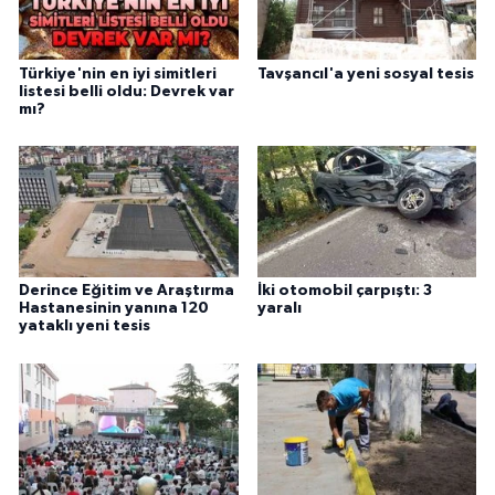
Türkiye'nin en iyi simitleri
Tavşancıl'a yeni sosyal tesis
listesi belli oldu: Devrek var
mı?
Derince Eğitim ve Araştırma
İki otomobil çarpıştı: 3
Hastanesinin yanına 120
yaralı
yataklı yeni tesis