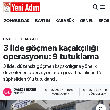
ZONGULDAK
ZONGULDAK
Zonguldak Hava Durumu
ZONGULDAK
BARTIN
KARABÜK
GENEL
SPOR
SPOR
BARTIN
Zonguldak Trafik Yoğunluk Haritası
HABERLER
KOCAELİ
ASAYİŞ
KARABÜK
Süper Lig Puan Durumu ve Fikstür
3 ilde göçmen kaçakçılığı
operasyonu: 9 tutuklama
GÜNCEL
GENEL
Tüm Manşetler
3 ilde, düzensiz göçmen kaçakçılığına yönelik
SİYASET
SPOR
Son Dakika Haberleri
düzenlenen operasyonlarda gözaltına alınan 15
şüpheliden 9'u tutuklandı.
RESMİ İLAN
SİYASET
Haber Arşivi
GAMZE ERÇEBI
08.07.2026 - 16:09
08.07.2026 - 16:
SAĞLIK
EDITÖR
YAYINLANMA
GÜNCELLEME
GÜNCEL