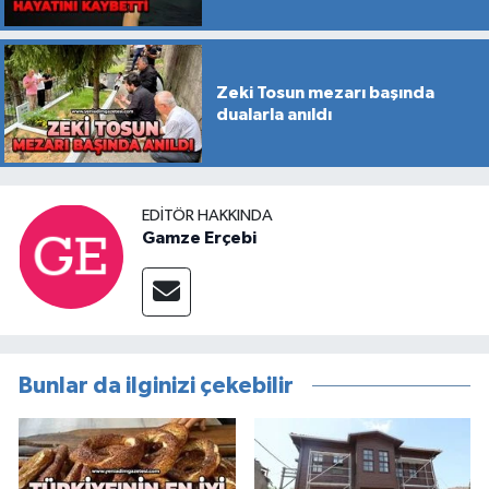
Zeki Tosun mezarı başında
dualarla anıldı
EDITÖR HAKKINDA
Gamze Erçebi
Bunlar da ilginizi çekebilir