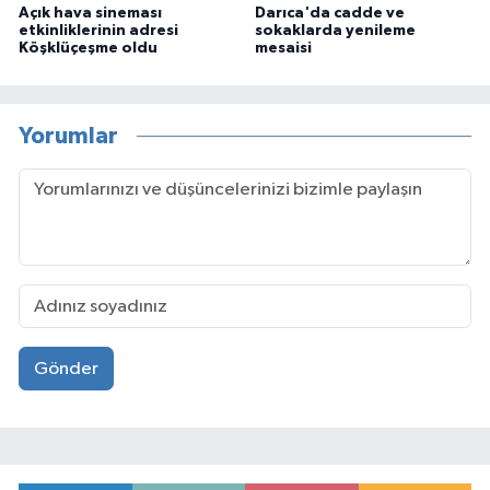
Açık hava sineması
Darıca'da cadde ve
etkinliklerinin adresi
sokaklarda yenileme
Köşklüçeşme oldu
mesaisi
Yorumlar
Gönder