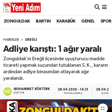
ZONGULDAK
ZONGULDAK
Zonguldak Hava Durumu
ZONGULDAK
BARTIN
KARABÜK
GENEL
SPOR
SPOR
BARTIN
Zonguldak Trafik Yoğunluk Haritası
HABERLER
EREĞLİ
ASAYİŞ
KARABÜK
Süper Lig Puan Durumu ve Fikstür
Adliye karıştı: 1 ağır yaralı
GÜNCEL
GENEL
Tüm Manşetler
Zonguldak'ın Ereğli ilçesinde uyuşturucu madde
ticareti yapmak suçundan tutuklanan S.K., kararın
SİYASET
SPOR
Son Dakika Haberleri
ardından adliye binasından atlayarak ağır
yaralandı.
RESMİ İLAN
SİYASET
Haber Arşivi
MUHAMMET KÖKTÜRK
28.04.2026 - 14:15
28.04.202
EDITÖR
YAYINLANMA
GÜNCE
SAĞLIK
GÜNCEL