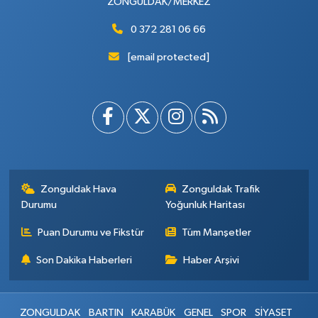
ZONGULDAK/MERKEZ
0 372 281 06 66
[email protected]
Zonguldak Hava
Zonguldak Trafik
Durumu
Yoğunluk Haritası
Puan Durumu ve Fikstür
Tüm Manşetler
Son Dakika Haberleri
Haber Arşivi
ZONGULDAK
BARTIN
KARABÜK
GENEL
SPOR
SİYASET