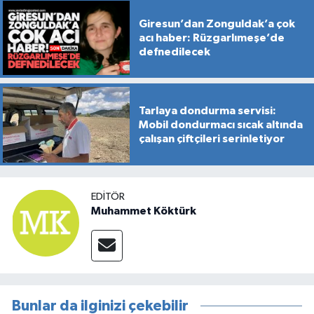
Giresun’dan Zonguldak’a çok
acı haber: Rüzgarlımeşe’de
defnedilecek
Tarlaya dondurma servisi:
Mobil dondurmacı sıcak altında
çalışan çiftçileri serinletiyor
EDITÖR
Muhammet Köktürk
Bunlar da ilginizi çekebilir