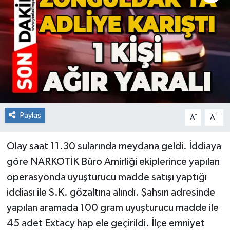
RESMİ İLAN
Künye
Paylaş
-
+
A
A
Olay saat 11.30 sularında meydana geldi. İddiaya
göre NARKOTİK Büro Amirliği ekiplerince yapılan
operasyonda uyuşturucu madde satışı yaptığı
iddiası ile S.K. gözaltına alındı. Şahsın adresinde
yapılan aramada 100 gram uyuşturucu madde ile
45 adet Extacy hap ele geçirildi. İlçe emniyet