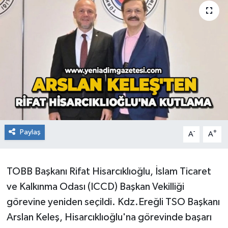
RESMİ İLAN
Künye
Paylaş
-
+
A
A
TOBB Başkanı Rifat Hisarcıklıoğlu, İslam Ticaret
ve Kalkınma Odası (ICCD) Başkan Vekilliği
görevine yeniden seçildi. Kdz.Ereğli TSO Başkanı
Arslan Keleş, Hisarcıklıoğlu'na görevinde başarı