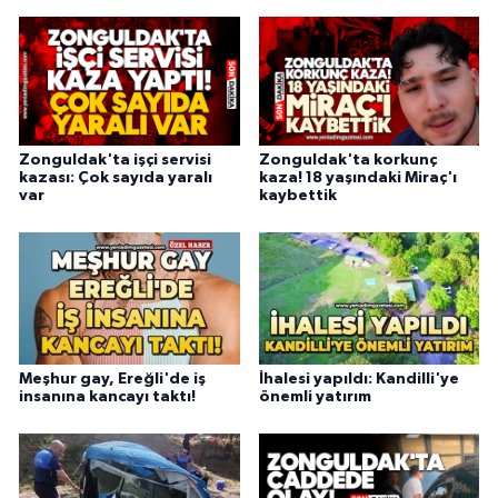
Zonguldak'ta işçi servisi
Zonguldak'ta korkunç
kazası: Çok sayıda yaralı
kaza! 18 yaşındaki Miraç'ı
var
kaybettik
Meşhur gay, Ereğli'de iş
İhalesi yapıldı: Kandilli'ye
insanına kancayı taktı!
önemli yatırım