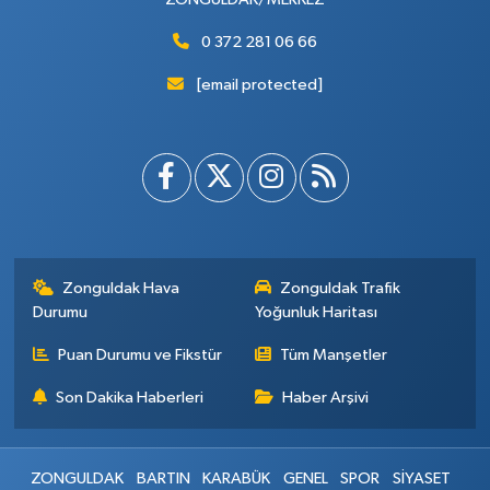
0 372 281 06 66
[email protected]
Zonguldak Hava
Zonguldak Trafik
Durumu
Yoğunluk Haritası
Puan Durumu ve Fikstür
Tüm Manşetler
Son Dakika Haberleri
Haber Arşivi
ZONGULDAK
BARTIN
KARABÜK
GENEL
SPOR
SİYASET