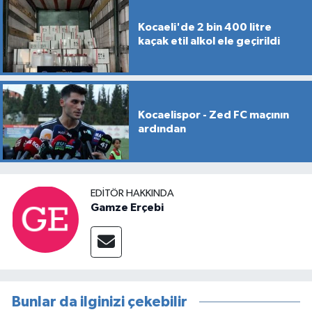
Kocaeli'de 2 bin 400 litre
kaçak etil alkol ele geçirildi
Kocaelispor - Zed FC maçının
ardından
EDITÖR HAKKINDA
Gamze Erçebi
Bunlar da ilginizi çekebilir