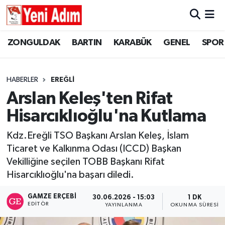
ZONGULDAK
ZONGULDAK
Zonguldak Hava Durumu
ZONGULDAK
BARTIN
KARABÜK
GENEL
SPOR
SPOR
BARTIN
Zonguldak Trafik Yoğunluk Haritası
HABERLER
EREĞLİ
ASAYİŞ
KARABÜK
Süper Lig Puan Durumu ve Fikstür
Arslan Keleş'ten Rifat
Hisarcıklıoğlu'na Kutlama
GÜNCEL
GENEL
Tüm Manşetler
Kdz.Ereğli TSO Başkanı Arslan Keleş, İslam
SİYASET
SPOR
Son Dakika Haberleri
Ticaret ve Kalkınma Odası (ICCD) Başkan
Vekilliğine seçilen TOBB Başkanı Rifat
RESMİ İLAN
SİYASET
Haber Arşivi
Hisarcıklıoğlu'na başarı diledi.
SAĞLIK
GAMZE ERÇEBI
30.06.2026 - 15:03
1 DK
EDITÖR
YAYINLANMA
OKUNMA SÜRESI
GÜNCEL