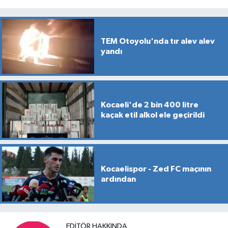
TEM Otoyolu'nda tır alev alev
yandı
Kocaeli'de 2 bin 400 litre
kaçak etil alkol ele geçirildi
Kocaelispor - Zed FC maçının
ardından
EDITÖR HAKKINDA