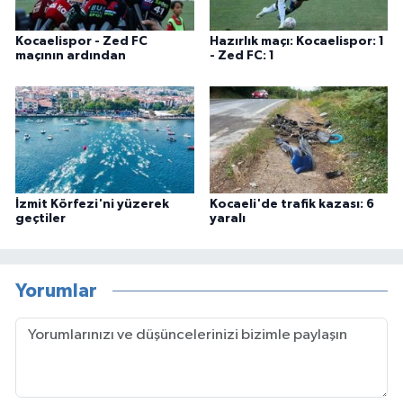
Kocaelispor - Zed FC
Hazırlık maçı: Kocaelispor: 1
maçının ardından
- Zed FC: 1
İzmit Körfezi'ni yüzerek
Kocaeli'de trafik kazası: 6
geçtiler
yaralı
Yorumlar