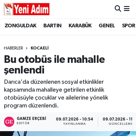
ZONGULDAK
ZONGULDAK
Zonguldak Hava Durumu
ZONGULDAK
BARTIN
KARABÜK
GENEL
SPOR
SPOR
BARTIN
Zonguldak Trafik Yoğunluk Haritası
HABERLER
KOCAELİ
ASAYİŞ
KARABÜK
Süper Lig Puan Durumu ve Fikstür
Bu otobüs ile mahalle
şenlendi
GÜNCEL
GENEL
Tüm Manşetler
Darıca'da düzenlenen sosyal etkinlikler
SİYASET
SPOR
Son Dakika Haberleri
kapsamında mahalleye getirilen etkinlik
otobüsüyle çocuklar ve ailelerine yönelik
RESMİ İLAN
SİYASET
Haber Arşivi
program düzenlendi.
SAĞLIK
GAMZE ERÇEBI
09.07.2026 - 10:54
09.07.2026 - 11:
EDITÖR
YAYINLANMA
GÜNCELLEME
GÜNCEL