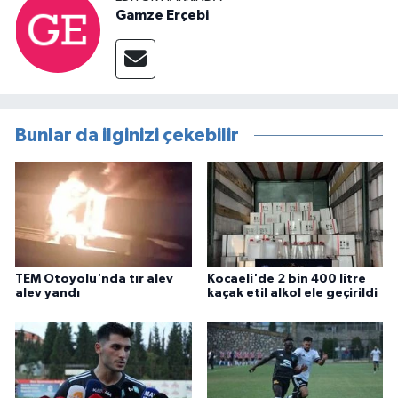
Gamze Erçebi
Bunlar da ilginizi çekebilir
TEM Otoyolu'nda tır alev
Kocaeli'de 2 bin 400 litre
alev yandı
kaçak etil alkol ele geçirildi