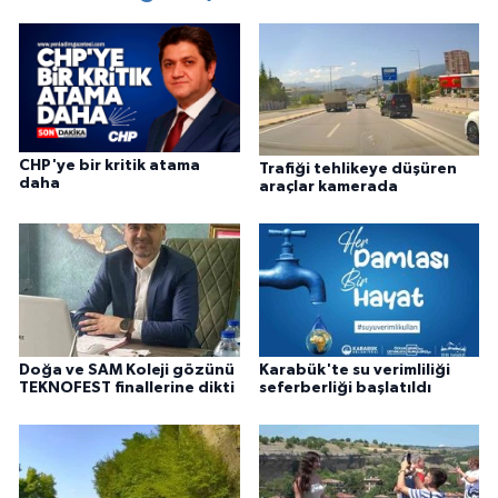
CHP'ye bir kritik atama
Trafiği tehlikeye düşüren
daha
araçlar kamerada
Doğa ve SAM Koleji gözünü
Karabük'te su verimliliği
TEKNOFEST finallerine dikti
seferberliği başlatıldı