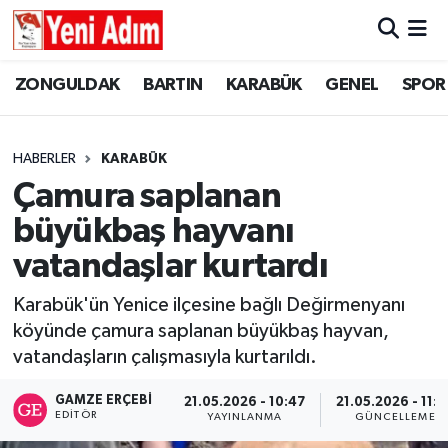
ZONGULDAK
ZONGULDAK
Zonguldak Hava Durumu
ZONGULDAK
BARTIN
KARABÜK
GENEL
SPOR
SPOR
BARTIN
Zonguldak Trafik Yoğunluk Haritası
HABERLER
KARABÜK
ASAYİŞ
KARABÜK
Süper Lig Puan Durumu ve Fikstür
Çamura saplanan
büyükbaş hayvanı
GÜNCEL
GENEL
Tüm Manşetler
vatandaşlar kurtardı
SİYASET
SPOR
Son Dakika Haberleri
Karabük'ün Yenice ilçesine bağlı Değirmenyanı
köyünde çamura saplanan büyükbaş hayvan,
RESMİ İLAN
SİYASET
Haber Arşivi
vatandaşların çalışmasıyla kurtarıldı.
SAĞLIK
GAMZE ERÇEBI
21.05.2026 - 10:47
21.05.2026 - 11:3
EDITÖR
YAYINLANMA
GÜNCELLEME
GÜNCEL