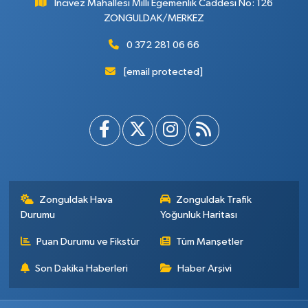
İncivez Mahallesi Milli Egemenlik Caddesi No: 126
ZONGULDAK/MERKEZ
0 372 281 06 66
[email protected]
Zonguldak Hava
Zonguldak Trafik
Durumu
Yoğunluk Haritası
Puan Durumu ve Fikstür
Tüm Manşetler
Son Dakika Haberleri
Haber Arşivi