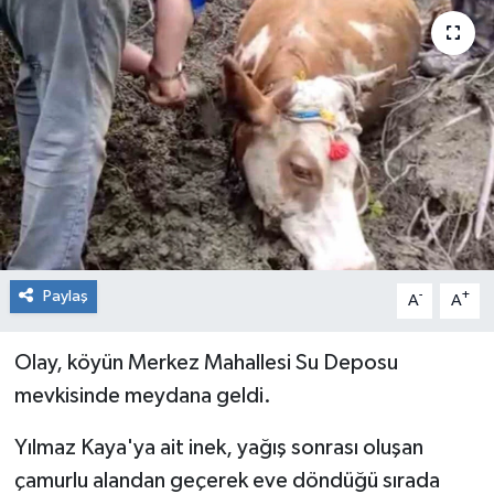
RESMİ İLAN
Künye
Paylaş
-
+
A
A
Olay, köyün Merkez Mahallesi Su Deposu
mevkisinde meydana geldi.
Yılmaz Kaya'ya ait inek, yağış sonrası oluşan
çamurlu alandan geçerek eve döndüğü sırada