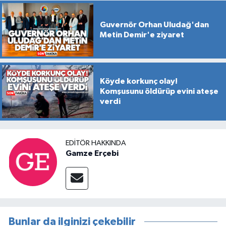
Guvernör Orhan Uludağ'dan
Metin Demir'e ziyaret
Köyde korkunç olay!
Komşusunu öldürüp evini ateşe
verdi
EDITÖR HAKKINDA
Gamze Erçebi
Bunlar da ilginizi çekebilir