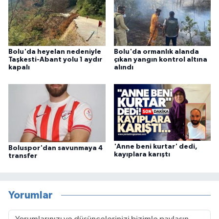
Bolu'da heyelan nedeniyle
Bolu'da ormanlık alanda
Taşkesti-Abant yolu 1 aydır
çıkan yangın kontrol altına
kapalı
alındı
'Anne beni kurtar' dedi,
Boluspor'dan savunmaya 4
kayıplara karıştı
transfer
Yorumlar