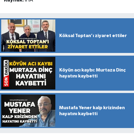
Köksal Toptan’ı ziyaret ettiler
Köyün acı kaybı: Murtaza Dinç
hayatını kaybetti
Mustafa Yener kalp krizinden
hayatını kaybetti