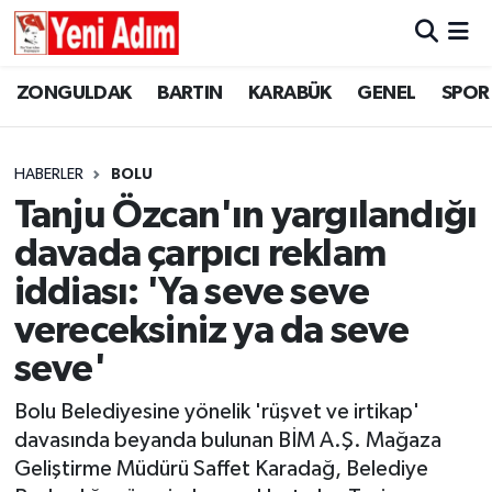
ZONGULDAK
ZONGULDAK
Zonguldak Hava Durumu
ZONGULDAK
BARTIN
KARABÜK
GENEL
SPOR
SPOR
BARTIN
Zonguldak Trafik Yoğunluk Haritası
HABERLER
BOLU
ASAYİŞ
KARABÜK
Süper Lig Puan Durumu ve Fikstür
Tanju Özcan'ın yargılandığı
davada çarpıcı reklam
GÜNCEL
GENEL
Tüm Manşetler
iddiası: 'Ya seve seve
SİYASET
SPOR
Son Dakika Haberleri
vereceksiniz ya da seve
seve'
RESMİ İLAN
SİYASET
Haber Arşivi
Bolu Belediyesine yönelik 'rüşvet ve irtikap'
SAĞLIK
davasında beyanda bulunan BİM A.Ş. Mağaza
Geliştirme Müdürü Saffet Karadağ, Belediye
GÜNCEL