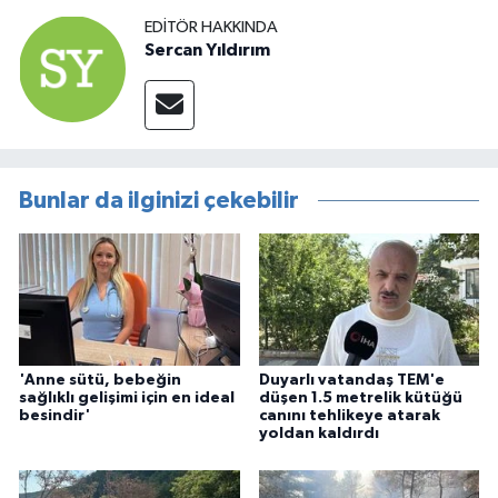
EDITÖR HAKKINDA
Sercan Yıldırım
Bunlar da ilginizi çekebilir
'Anne sütü, bebeğin
Duyarlı vatandaş TEM'e
sağlıklı gelişimi için en ideal
düşen 1.5 metrelik kütüğü
besindir'
canını tehlikeye atarak
yoldan kaldırdı