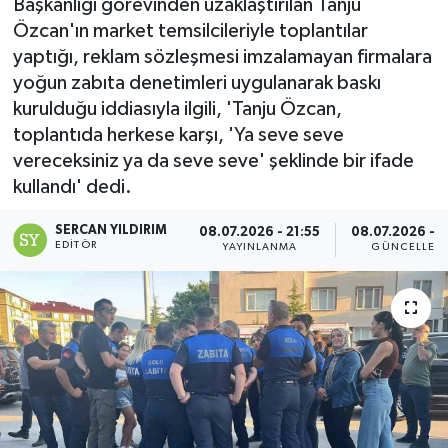
Başkanlığı görevinden uzaklaştırılan Tanju
Özcan'ın market temsilcileriyle toplantılar
RESMİ İLAN
yaptığı, reklam sözleşmesi imzalamayan firmalara
yoğun zabıta denetimleri uygulanarak baskı
Künye
kurulduğu iddiasıyla ilgili, 'Tanju Özcan,
toplantıda herkese karşı, 'Ya seve seve
vereceksiniz ya da seve seve' şeklinde bir ifade
kullandı' dedi.
SERCAN YILDIRIM
08.07.2026 - 21:55
08.07.2026 - 2
EDITÖR
YAYINLANMA
GÜNCELLEM