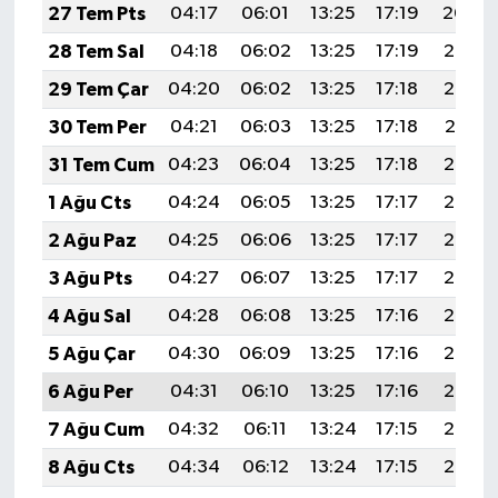
27 Tem Pts
04:17
06:01
13:25
17:19
20:40
28 Tem Sal
04:18
06:02
13:25
17:19
20:39
29 Tem Çar
04:20
06:02
13:25
17:18
20:38
30 Tem Per
04:21
06:03
13:25
17:18
20:37
31 Tem Cum
04:23
06:04
13:25
17:18
20:36
1 Ağu Cts
04:24
06:05
13:25
17:17
20:35
2 Ağu Paz
04:25
06:06
13:25
17:17
20:34
3 Ağu Pts
04:27
06:07
13:25
17:17
20:33
4 Ağu Sal
04:28
06:08
13:25
17:16
20:32
5 Ağu Çar
04:30
06:09
13:25
17:16
20:30
6 Ağu Per
04:31
06:10
13:25
17:16
20:29
7 Ağu Cum
04:32
06:11
13:24
17:15
20:28
8 Ağu Cts
04:34
06:12
13:24
17:15
20:27