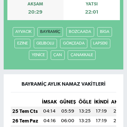
AKŞAM
YATSI
20:29
22:01
AYVACIK
BAYRAMİÇ
BOZCAADA
BİGA
EZİNE
GELİBOLU
GÖKÇEADA
LAPSEKİ
YENİCE
ÇAN
ÇANAKKALE
BAYRAMİÇ AYLIK NAMAZ VAKITLERI
İMSAK
GÜNEŞ
ÖĞLE
İKINDI
AKŞA
25 Tem Cts
04:14
05:59
13:25
17:19
20:41
26 Tem Paz
04:16
06:00
13:25
17:19
20:41