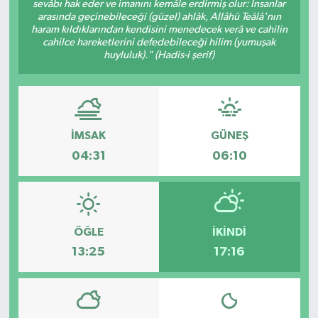
sevâbı hak eder ve imanını kemâle erdirmiş olur: İnsanlar
arasında geçinebileceği (güzel) ahlâk, Allâhü Teâlâ'nın
RESMİ İLAN
haram kıldıklarından kendisini menedecek verâ ve cahilin
cahilce hareketlerini defedebileceği hilim (yumuşak
huyluluk)." (Hadis-i şerif)
Künye
İMSAK
GÜNEŞ
04:31
06:10
ÖĞLE
İKINDI
13:25
17:16