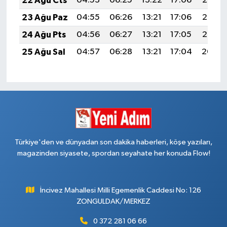
22 Ağu Cts
04:53
06:25
13:22
17:06
20:08
23 Ağu Paz
04:55
06:26
13:21
17:06
20:07
24 Ağu Pts
04:56
06:27
13:21
17:05
20:05
25 Ağu Sal
04:57
06:28
13:21
17:04
20:04
Türkiye'den ve dünyadan son dakika haberleri, köşe yazıları,
magazinden siyasete, spordan seyahate her konuda Flow!
İncivez Mahallesi Milli Egemenlik Caddesi No: 126
ZONGULDAK/MERKEZ
0 372 281 06 66