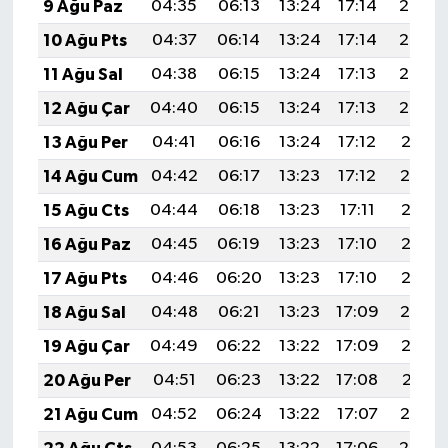
9 Ağu Paz
04:35
06:13
13:24
17:14
20:26
10 Ağu Pts
04:37
06:14
13:24
17:14
20:25
11 Ağu Sal
04:38
06:15
13:24
17:13
20:23
12 Ağu Çar
04:40
06:15
13:24
17:13
20:22
13 Ağu Per
04:41
06:16
13:24
17:12
20:21
14 Ağu Cum
04:42
06:17
13:23
17:12
20:19
15 Ağu Cts
04:44
06:18
13:23
17:11
20:18
16 Ağu Paz
04:45
06:19
13:23
17:10
20:17
17 Ağu Pts
04:46
06:20
13:23
17:10
20:15
18 Ağu Sal
04:48
06:21
13:23
17:09
20:14
19 Ağu Çar
04:49
06:22
13:22
17:09
20:13
20 Ağu Per
04:51
06:23
13:22
17:08
20:11
21 Ağu Cum
04:52
06:24
13:22
17:07
20:10