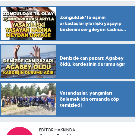
Zonguldak'ta eşinin
arkadaşlarıyla ilişki yaşayıp
bedenini sergileyen kadına
meydan dayağı!
Denizde can pazarı: Ağabey
öldü, kardeşinin durumu ağır
Vatandaşlar, yangınları
önlemek için ormanda çöp
temizledi
EDITÖR HAKKINDA