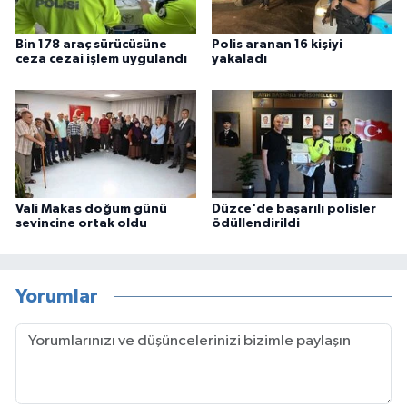
Bin 178 araç sürücüsüne
Polis aranan 16 kişiyi
ceza cezai işlem uygulandı
yakaladı
Vali Makas doğum günü
Düzce'de başarılı polisler
sevincine ortak oldu
ödüllendirildi
Yorumlar