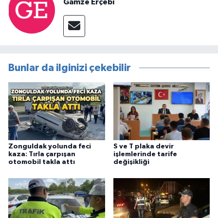
Gamze Erçebi
Bunlar da ilginizi çekebilir
Zonguldak yolunda feci
S ve T plaka devir
kaza: Tırla çarpışan
işlemlerinde tarife
otomobil takla attı
değişikliği