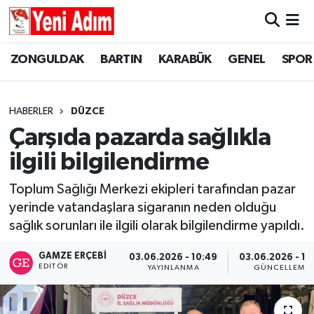
ZONGULDAK
ZONGULDAK
Zonguldak Hava Durumu
ZONGULDAK
BARTIN
KARABÜK
GENEL
SPOR
SPOR
BARTIN
Zonguldak Trafik Yoğunluk Haritası
HABERLER
DÜZCE
ASAYİŞ
KARABÜK
Süper Lig Puan Durumu ve Fikstür
Çarşıda pazarda sağlıkla
ilgili bilgilendirme
GÜNCEL
GENEL
Tüm Manşetler
Toplum Sağlığı Merkezi ekipleri tarafından pazar
SİYASET
SPOR
Son Dakika Haberleri
yerinde vatandaşlara sigaranın neden olduğu
sağlık sorunları ile ilgili olarak bilgilendirme yapıldı.
RESMİ İLAN
SİYASET
Haber Arşivi
GAMZE ERÇEBI
03.06.2026 - 10:49
03.06.2026 - 11
SAĞLIK
EDITÖR
YAYINLANMA
GÜNCELLEME
GÜNCEL