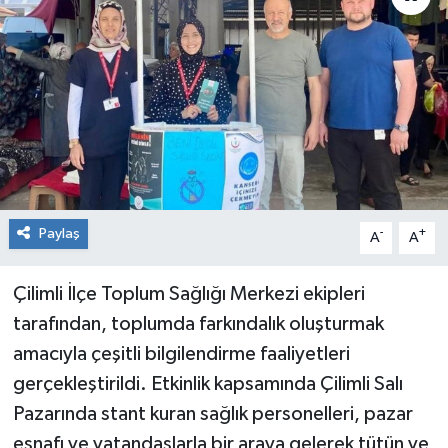
RESMİ İLAN
Künye
Paylaş
-
+
A
A
Çilimli İlçe Toplum Sağlığı Merkezi ekipleri
tarafından, toplumda farkındalık oluşturmak
amacıyla çeşitli bilgilendirme faaliyetleri
gerçekleştirildi. Etkinlik kapsamında Çilimli Salı
Pazarında stant kuran sağlık personelleri, pazar
esnafı ve vatandaşlarla bir araya gelerek tütün ve