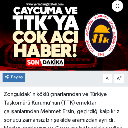
RESMİ İLAN
Künye
Paylaş
-
+
A
A
Zonguldak’ın köklü çınarlarından ve Türkiye
Taşkömürü Kurumu’nun (TTK) emektar
çalışanlarından Mehmet Ersin, geçirdiği kalp krizi
sonucu zamansız bir şekilde aramızdan ayrıldı.