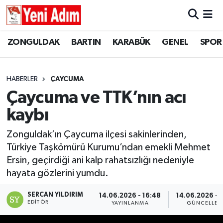
ZONGULDAK
ZONGULDAK
Zonguldak Hava Durumu
ZONGULDAK
BARTIN
KARABÜK
GENEL
SPOR
SPOR
BARTIN
Zonguldak Trafik Yoğunluk Haritası
HABERLER
ÇAYCUMA
ASAYİŞ
KARABÜK
Süper Lig Puan Durumu ve Fikstür
Çaycuma ve TTK’nın acı
kaybı
GÜNCEL
GENEL
Tüm Manşetler
Zonguldak’ın Çaycuma ilçesi sakinlerinden,
SİYASET
SPOR
Son Dakika Haberleri
Türkiye Taşkömürü Kurumu’ndan emekli Mehmet
Ersin, geçirdiği ani kalp rahatsızlığı nedeniyle
RESMİ İLAN
SİYASET
Haber Arşivi
hayata gözlerini yumdu.
SAĞLIK
SERCAN YILDIRIM
14.06.2026 - 16:48
14.06.2026 - 
EDITÖR
YAYINLANMA
GÜNCELLEM
GÜNCEL