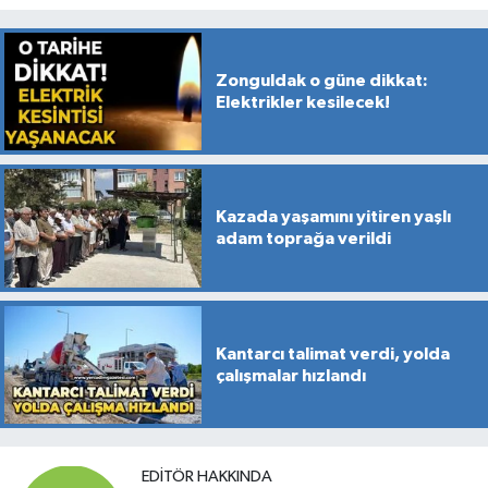
Zonguldak o güne dikkat:
Elektrikler kesilecek!
Kazada yaşamını yitiren yaşlı
adam toprağa verildi
Kantarcı talimat verdi, yolda
çalışmalar hızlandı
EDITÖR HAKKINDA