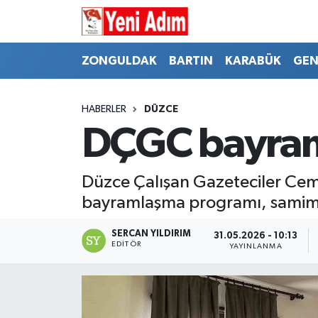
ZONGULDAK
ZONGULDAK
Zonguldak Hava Durumu
ZONGULDAK
BARTIN
KARABÜK
GEN
SPOR
BARTIN
Zonguldak Trafik Yoğunluk Haritası
HABERLER
DÜZCE
ASAYİŞ
KARABÜK
Süper Lig Puan Durumu ve Fikstür
DÇGC bayram
GÜNCEL
GENEL
Tüm Manşetler
Düzce Çalışan Gazeteciler Cem
SİYASET
SPOR
Son Dakika Haberleri
bayramlaşma programı, samimi 
RESMİ İLAN
SİYASET
Haber Arşivi
SERCAN YILDIRIM
31.05.2026 - 10:13
EDITÖR
YAYINLANMA
SAĞLIK
GÜNCEL