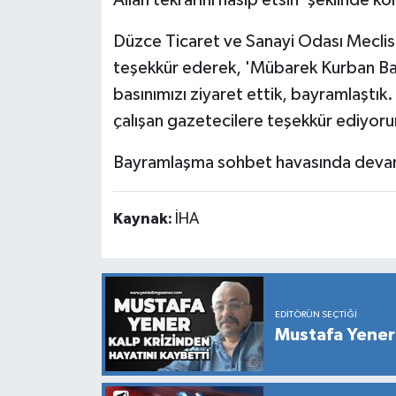
Allah tekrarını nasip etsin' şeklinde k
Düzce Ticaret ve Sanayi Odası Meclis 
teşekkür ederek, 'Mübarek Kurban Bay
basınımızı ziyaret ettik, bayramlaştık
çalışan gazetecilere teşekkür ediyor
Bayramlaşma sohbet havasında devam
Kaynak:
İHA
EDITÖRÜN SEÇTIĞI
Mustafa Yener 