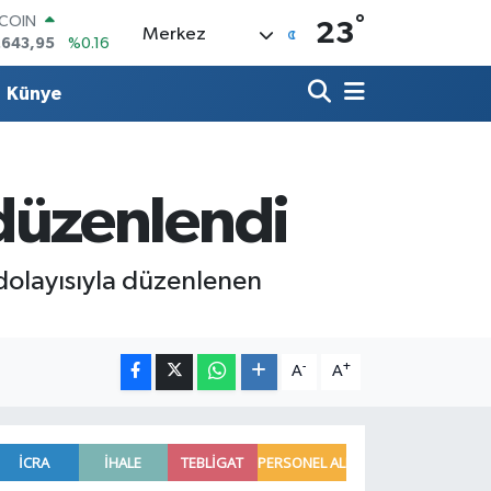
°
TCOIN
23
Merkez
.643,95
%0.16
LAR
,6704
%0
Künye
RO
,0406
%-0.08
ERLİN
,2143
%0
AM ALTIN
düzenlendi
00.87
%0.12
ST100
.799
%70
dolayısıyla düzenlenen
-
+
A
A