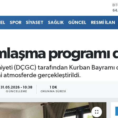
BI
64
DO
47
EL
SPOR
SİYASET
SAĞLIK
GÜNCEL
RESMİ İLAN
EU
55
ST
64
GR
laşma programı 
65
Bİ
13
iyeti (DÇGC) tarafından Kurban Bayramı 
atmosferde gerçekleştirildi.
31.05.2026 - 10:38
1 DK
GÜNCELLEME
OKUNMA SÜRESI