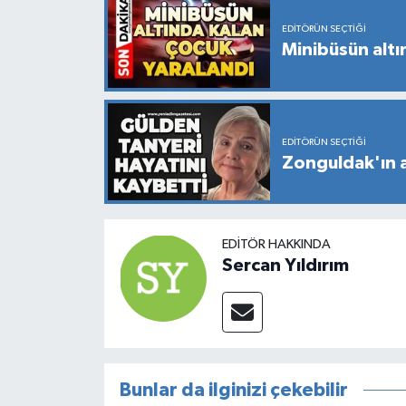
EDITÖRÜN SEÇTIĞI
Minibüsün altı
EDITÖRÜN SEÇTIĞI
Zonguldak'ın a
EDITÖR HAKKINDA
Sercan Yıldırım
Bunlar da ilginizi çekebilir