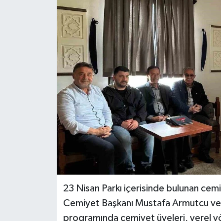
RESMİ İLAN
Künye
23 Nisan Parkı içerisinde bulunan c
Cemiyet Başkanı Mustafa Armutcu ve 
programında cemiyet üyeleri, yerel yön