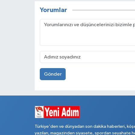
Yorumlar
Gönder
Türkiye'den ve dünyadan son dakika haberleri, köş
yazıları, magazinden siyasete, spordan seyahate h