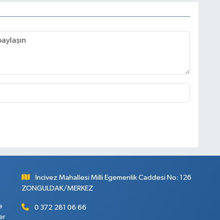
İncivez Mahallesi Milli Egemenlik Caddesi No: 126
ZONGULDAK/MERKEZ
e
0 372 281 06 66
er