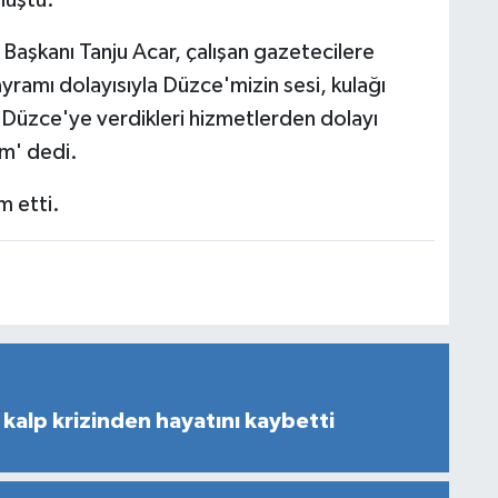
onuştu.
Başkanı Tanju Acar, çalışan gazetecilere
ramı dolayısıyla Düzce'mizin sesi, kulağı
. Düzce'ye verdikleri hizmetlerden dolayı
um' dedi.
 etti.
kalp krizinden hayatını kaybetti