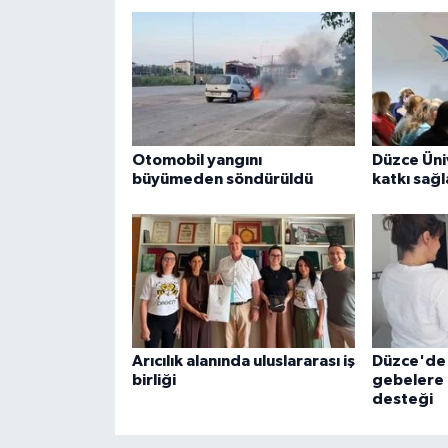
Otomobil yangını
Düzce Üniv
büyümeden söndürüldü
katkı sağ
Arıcılık alanında uluslararası iş
Düzce'de 
birliği
gebelere 
desteği