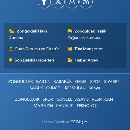
Zonguldak Hava
Zonguldak Trafik
Durumu
Yoğunluk Haritası
Puan Durumu ve Fikstür
Tüm Manşetler
Son Dakika Haberleri
Haber Arşivi
ZONGULDAK
BARTIN
KARABÜK
GENEL
SPOR
SİYASET
SAĞLIK
GÜNCEL
RESMİ İLAN
Künye
ZONGULDAK
SPOR
GÜNCEL
ASAYİŞ
RESMİ İLAN
MAGAZİN
KANAL Z
TEKNOLOJİ
Haber Yazılımı:
TE Bilişim