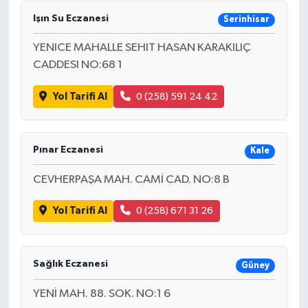
Işın Su Eczanesi
Serinhisar
YENICE MAHALLE SEHIT HASAN KARAKILIÇ
CADDESI NO:68 1
Yol Tarifi Al
0 (258) 591 24 42
Pınar Eczanesi
Kale
CEVHERPAŞA MAH. CAMİ CAD. NO:8 B
Yol Tarifi Al
0 (258) 671 31 26
Sağlık Eczanesi
Güney
YENİ MAH. 88. SOK. NO:1 6