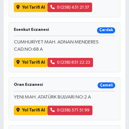
Yol Tarifi Al
0 (258) 451 21 37
Esenkut Eczanesi
Çardak
CUMHURİYET MAH. ADNAN MENDERES
CAD.NO:68 A
Yol Tarifi Al
0 (258) 851 22 23
Oran Eczanesi
Çameli
YENI MAH. ATATÜRK BULVARI NO:2 A
Yol Tarifi Al
0 (258) 571 51 99