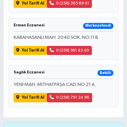
Yol Tarifi Al
0 (258) 265 89 61
Erman Eczanesi
Merkezefendi
KARAHASANLI MAH. 2040 SOK. NO:11 B
Yol Tarifi Al
0 (258) 361 43 49
Saglık Eczanesi
Bekilli
YENİ MAH. MİTHATPAŞA CAD. NO:21 A
Yol Tarifi Al
0 (258) 791 24 96