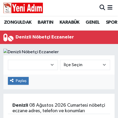
ZONGULDAK
ZONGULDAK
Zonguldak Hava Durumu
ZONGULDAK
BARTIN
KARABÜK
GENEL
SPOR
SPOR
BARTIN
Zonguldak Trafik Yoğunluk Haritası
Denizli Nöbetçi Eczaneler
ASAYİŞ
KARABÜK
Süper Lig Puan Durumu ve Fikstür
GÜNCEL
GENEL
Tüm Manşetler
SİYASET
SPOR
Son Dakika Haberleri
Paylaş
RESMİ İLAN
SİYASET
Haber Arşivi
SAĞLIK
Denizli
08 Ağustos 2026 Cumartesi nöbetçi
eczane adres, telefon ve konumları
GÜNCEL