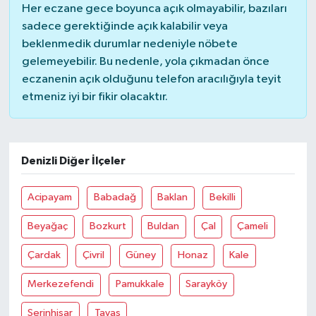
Her eczane gece boyunca açık olmayabilir, bazıları
sadece gerektiğinde açık kalabilir veya
beklenmedik durumlar nedeniyle nöbete
gelemeyebilir. Bu nedenle, yola çıkmadan önce
eczanenin açık olduğunu telefon aracılığıyla teyit
etmeniz iyi bir fikir olacaktır.
Denizli Diğer İlçeler
Acipayam
Babadağ
Baklan
Bekilli
Beyağaç
Bozkurt
Buldan
Çal
Çameli
Çardak
Çivril
Güney
Honaz
Kale
Merkezefendi
Pamukkale
Sarayköy
Serinhisar
Tavas