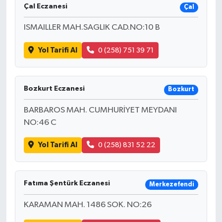
Çal Eczanesi
Çal
ISMAILLER MAH.SAGLIK CAD.NO:10 B
Yol Tarifi Al
0 (258) 751 39 71
Bozkurt Eczanesi
Bozkurt
BARBAROS MAH. CUMHURİYET MEYDANI
NO:46 C
Yol Tarifi Al
0 (258) 831 52 22
Fatıma Şentürk Eczanesi
Merkezefendi
KARAMAN MAH. 1486 SOK. NO:26