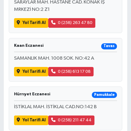
SARAYLAR MAH. HASTANE CAD. KONAK İŞ
MRKEZİ NO:2 Z1
Yol Tarifi Al
0 (258) 263 47 80
Kaan Eczanesi
Tavas
SAMANLIK MAH. 1008 SOK. NO:42 A
Yol Tarifi Al
0 (258) 613 17 08
Hürrıyet Eczanesi
Pamukkale
İSTİKLAL MAH. İSTİKLAL CAD.NO:142 B
Yol Tarifi Al
0 (258) 211 47 44