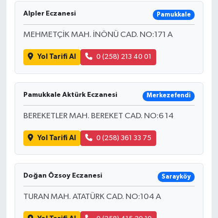
Alpler Eczanesi
Pamukkale
RESMİ İLAN
MEHMETÇİK MAH. İNÖNÜ CAD. NO:171 A
Künye
Yol Tarifi Al
0 (258) 213 40 01
Pamukkale Aktürk Eczanesi
Merkezefendi
BEREKETLER MAH. BEREKET CAD. NO:6 14
Yol Tarifi Al
0 (258) 361 33 75
Doğan Özsoy Eczanesi
Sarayköy
TURAN MAH. ATATÜRK CAD. NO:104 A