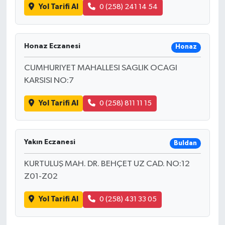
Yol Tarifi Al
0 (258) 241 14 54
Honaz Eczanesi
Honaz
CUMHURIYET MAHALLESI SAGLIK OCAGI
KARSISI NO:7
Yol Tarifi Al
0 (258) 811 11 15
Yakın Eczanesi
Buldan
KURTULUŞ MAH. DR. BEHÇET UZ CAD. NO:12
Z01-Z02
Yol Tarifi Al
0 (258) 431 33 05