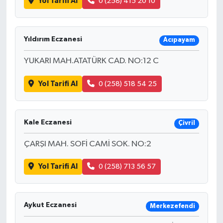
Yol Tarifi Al
0 (258) 415 20 10
Yıldırım Eczanesi
Acıpayam
YUKARI MAH.ATATÜRK CAD. NO:12 C
Yol Tarifi Al
0 (258) 518 54 25
Kale Eczanesi
Çivril
ÇARŞI MAH. SOFİ CAMİ SOK. NO:2
Yol Tarifi Al
0 (258) 713 56 57
Aykut Eczanesi
Merkezefendi