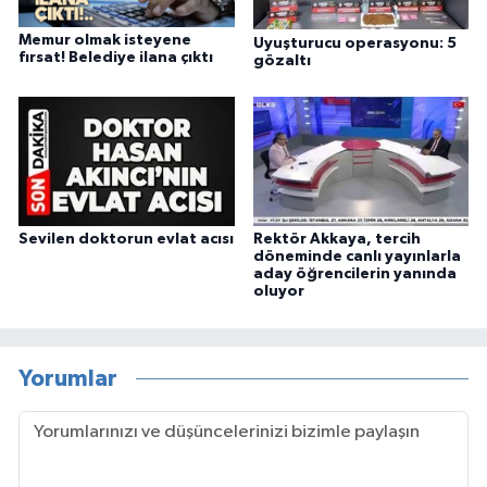
Memur olmak isteyene
Uyuşturucu operasyonu: 5
fırsat! Belediye ilana çıktı
gözaltı
Sevilen doktorun evlat acısı
Rektör Akkaya, tercih
döneminde canlı yayınlarla
aday öğrencilerin yanında
oluyor
Yorumlar