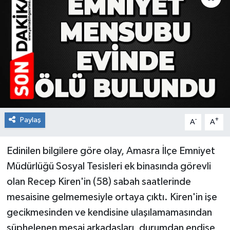
RESMİ İLAN
Künye
Paylaş
-
+
A
A
Edinilen bilgilere göre olay, Amasra İlçe Emniyet
Müdürlüğü Sosyal Tesisleri ek binasında görevli
olan Recep Kiren'in (58) sabah saatlerinde
mesaisine gelmemesiyle ortaya çıktı. Kiren'in işe
gecikmesinden ve kendisine ulaşılamamasından
şüphelenen mesai arkadaşları, durumdan endişe