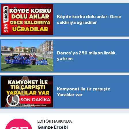
Köyde korku dolu anlar: Gece
saldırıya uğradılar
Darıca'ya 250 milyon liralık
yatırım
Kamyonet ile tır çarpıştı:
Yaralılar var
EDITÖR HAKKINDA
Gamze Erçebi