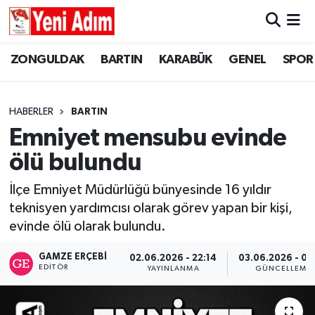
ZONGULDAK
ZONGULDAK
Zonguldak Hava Durumu
ZONGULDAK
BARTIN
KARABÜK
GENEL
SPOR
SPOR
BARTIN
Zonguldak Trafik Yoğunluk Haritası
HABERLER
BARTIN
ASAYİŞ
KARABÜK
Süper Lig Puan Durumu ve Fikstür
Emniyet mensubu evinde
ölü bulundu
GÜNCEL
GENEL
Tüm Manşetler
İlçe Emniyet Müdürlüğü bünyesinde 16 yıldır
SİYASET
SPOR
Son Dakika Haberleri
teknisyen yardımcısı olarak görev yapan bir kişi,
evinde ölü olarak bulundu.
RESMİ İLAN
SİYASET
Haber Arşivi
GAMZE ERÇEBI
02.06.2026 - 22:14
03.06.2026 - 00
SAĞLIK
EDITÖR
YAYINLANMA
GÜNCELLEME
GÜNCEL