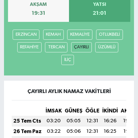
AKŞAM
YATSI
19:31
21:01
ERZİNCAN
KEMAH
KEMALİYE
OTLUKBELİ
REFAHİYE
TERCAN
ÇAYIRLI
ÜZÜMLÜ
İLİÇ
ÇAYIRLI AYLIK NAMAZ VAKITLERI
İMSAK
GÜNEŞ
ÖĞLE
İKINDI
AKŞA
25 Tem Cts
03:20
05:05
12:31
16:26
19:48
26 Tem Paz
03:22
05:06
12:31
16:25
19:47