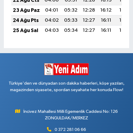
22 Ağu Cts
04:00
05:31
12:28
16:13
19:15
23 Ağu Paz
04:01
05:32
12:28
16:12
19:13
24 Ağu Pts
04:02
05:33
12:27
16:11
19:12
25 Ağu Sal
04:03
05:34
12:27
16:11
19:10
Türkiye'den ve dünyadan son dakika haberleri, köşe yazıları,
magazinden siyasete, spordan seyahate her konuda Flow!
İncivez Mahallesi Milli Egemenlik Caddesi No: 126
ZONGULDAK/MERKEZ
0 372 281 06 66