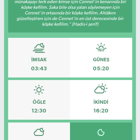
münakaşayı terk eden kimse için Cennet'in kenarında bir
köşke kefilim. Şaka bile olsa yalan söylemeyen için
RESMİ İLAN
Cennet'in ortasında bir köşke kefilim. Ahlâkını
güzelleştiren için de Cennet'in en üst derecesinde bir
köşke kefilim." (Hadis-i şerif)
Künye
İMSAK
GÜNEŞ
03:43
05:20
ÖĞLE
İKINDI
12:30
16:20