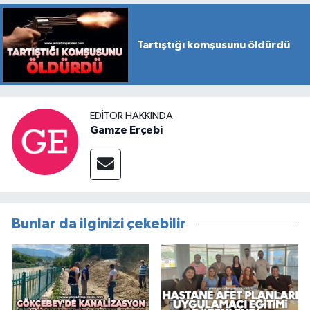
Tartıştığı komşusunu öldürdü
EDITÖR HAKKINDA
Gamze Erçebi
Bunlar da ilginizi çekebilir