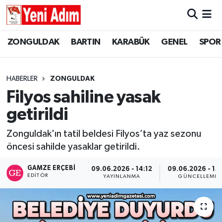
ZONGULDAK
ZONGULDAK
Zonguldak Hava Durumu
ZONGULDAK
BARTIN
KARABÜK
GENEL
SPOR
SPOR
BARTIN
Zonguldak Trafik Yoğunluk Haritası
HABERLER
ZONGULDAK
ASAYİŞ
KARABÜK
Süper Lig Puan Durumu ve Fikstür
Filyos sahiline yasak
getirildi
GÜNCEL
GENEL
Tüm Manşetler
Zonguldak'ın tatil beldesi Filyos’ta yaz sezonu
SİYASET
SPOR
Son Dakika Haberleri
öncesi sahilde yasaklar getirildi.
RESMİ İLAN
SİYASET
Haber Arşivi
GAMZE ERÇEBI
09.06.2026 - 14:12
09.06.2026 - 15:
EDITÖR
YAYINLANMA
GÜNCELLEME
SAĞLIK
GÜNCEL