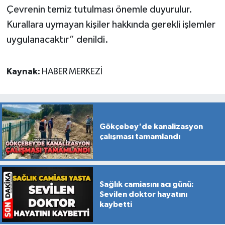
Çevrenin temiz tutulması önemle duyurulur.
Kurallara uymayan kişiler hakkında gerekli işlemler
uygulanacaktır” denildi.
Kaynak:
HABER MERKEZİ
Gökçebey'de kanalizasyon
çalışması tamamlandı
Sağlık camiasını acı günü:
Sevilen doktor hayatını
kaybetti