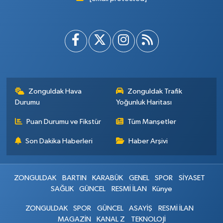
Zonguldak Hava
Zonguldak Trafik
Durumu
Yoğunluk Haritası
Puan Durumu ve Fikstür
Tüm Manşetler
Son Dakika Haberleri
Haber Arşivi
ZONGULDAK
BARTIN
KARABÜK
GENEL
SPOR
SİYASET
SAĞLIK
GÜNCEL
RESMİ İLAN
Künye
ZONGULDAK
SPOR
GÜNCEL
ASAYİŞ
RESMİ İLAN
MAGAZİN
KANAL Z
TEKNOLOJİ