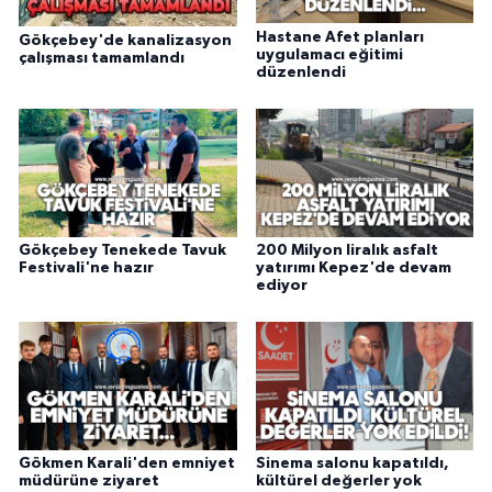
Hastane Afet planları
Gökçebey'de kanalizasyon
uygulamacı eğitimi
çalışması tamamlandı
düzenlendi
Gökçebey Tenekede Tavuk
200 Milyon liralık asfalt
Festivali'ne hazır
yatırımı Kepez'de devam
ediyor
Gökmen Karali'den emniyet
Sinema salonu kapatıldı,
müdürüne ziyaret
kültürel değerler yok