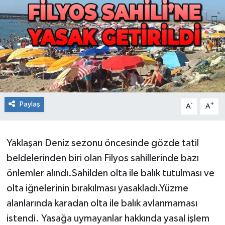
RESMİ İLAN
Künye
Paylaş
-
+
A
A
Yaklaşan Deniz sezonu öncesinde gözde tatil
beldelerinden biri olan Filyos sahillerinde bazı
önlemler alındı.Sahilden olta ile balık tutulması ve
olta iğnelerinin bırakılması yasakladı.Yüzme
alanlarında karadan olta ile balık avlanmaması
istendi. Yasağa uymayanlar hakkında yasal işlem