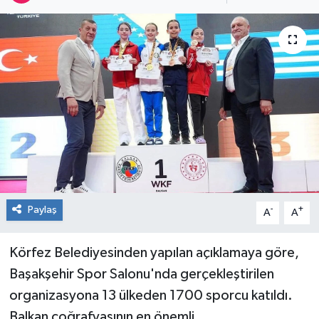
RESMİ İLAN
Künye
Paylaş
-
+
A
A
Körfez Belediyesinden yapılan açıklamaya göre,
Başakşehir Spor Salonu'nda gerçekleştirilen
organizasyona 13 ülkeden 1700 sporcu katıldı.
Balkan coğrafyasının en önemli