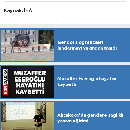
Kaynak:
İHA
Genç ofis öğrencileri
jandarmayı yakından tanıdı
Muzaffer Eseroğlu hayatını
kaybetti
Akçakoca'da gençlere sağlıklı
yaşam eğitimi