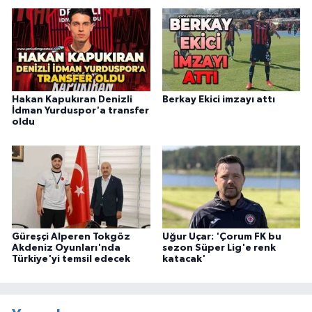
Hakan Kapukıran Denizli
Berkay Ekici imzayı attı
İdman Yurduspor'a transfer
oldu
Güreşçi Alperen Tokgöz
Uğur Uçar: 'Çorum FK bu
Akdeniz Oyunları'nda
sezon Süper Lig'e renk
Türkiye'yi temsil edecek
katacak'