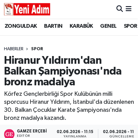
ZONGULDAK
ZONGULDAK
Zonguldak Hava Durumu
ZONGULDAK
BARTIN
KARABÜK
GENEL
SPOR
SPOR
BARTIN
Zonguldak Trafik Yoğunluk Haritası
HABERLER
SPOR
ASAYİŞ
KARABÜK
Süper Lig Puan Durumu ve Fikstür
Hiranur Yıldırım'dan
Balkan Şampiyonası'nda
GÜNCEL
GENEL
Tüm Manşetler
bronz madalya
SİYASET
SPOR
Son Dakika Haberleri
Körfez Gençlerbirliği Spor Kulübünün milli
sporcusu Hiranur Yıldırım, İstanbul'da düzenlenen
RESMİ İLAN
SİYASET
Haber Arşivi
30. Balkan Çocuklar Karate Şampiyonası'nda
SAĞLIK
bronz madalya kazandı.
GAMZE ERÇEBI
02.06.2026 - 11:15
02.06.2026 - 11:
GÜNCEL
EDITÖR
YAYINLANMA
GÜNCELLEME