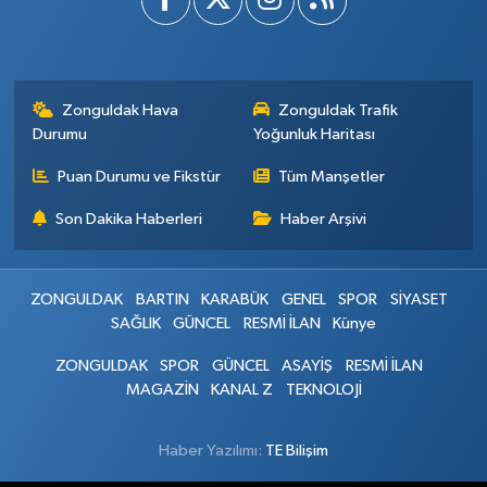
Zonguldak Hava
Zonguldak Trafik
Durumu
Yoğunluk Haritası
Puan Durumu ve Fikstür
Tüm Manşetler
Son Dakika Haberleri
Haber Arşivi
ZONGULDAK
BARTIN
KARABÜK
GENEL
SPOR
SİYASET
SAĞLIK
GÜNCEL
RESMİ İLAN
Künye
ZONGULDAK
SPOR
GÜNCEL
ASAYİŞ
RESMİ İLAN
MAGAZİN
KANAL Z
TEKNOLOJİ
Haber Yazılımı:
TE Bilişim