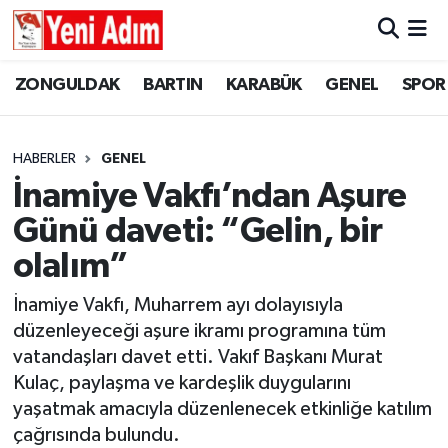
ZONGULDAK
ZONGULDAK
Zonguldak Hava Durumu
ZONGULDAK
BARTIN
KARABÜK
GENEL
SPOR
SPOR
BARTIN
Zonguldak Trafik Yoğunluk Haritası
HABERLER
GENEL
ASAYİŞ
KARABÜK
Süper Lig Puan Durumu ve Fikstür
İnamiye Vakfı’ndan Aşure
Günü daveti: “Gelin, bir
GÜNCEL
GENEL
Tüm Manşetler
olalım”
SİYASET
SPOR
Son Dakika Haberleri
İnamiye Vakfı, Muharrem ayı dolayısıyla
düzenleyeceği aşure ikramı programına tüm
RESMİ İLAN
SİYASET
Haber Arşivi
vatandaşları davet etti. Vakıf Başkanı Murat
SAĞLIK
Kulaç, paylaşma ve kardeşlik duygularını
yaşatmak amacıyla düzenlenecek etkinliğe katılım
GÜNCEL
çağrısında bulundu.