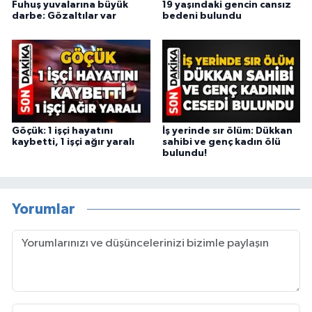
Fuhuş yuvalarına büyük
19 yaşındaki gencin cansız
darbe: Gözaltılar var
bedeni bulundu
Göçük: 1 işçi hayatını
İş yerinde sır ölüm: Dükkan
kaybetti, 1 işçi ağır yaralı
sahibi ve genç kadın ölü
bulundu!
Yorumlar