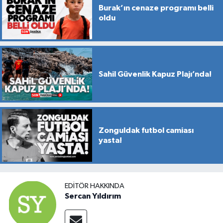
Burak’ın cenaze programı belli
oldu
Sahil Güvenlik Kapuz Plajı’nda!
Zonguldak futbol camiası
yasta!
EDITÖR HAKKINDA
Sercan Yıldırım