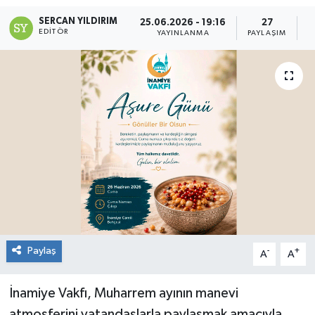
SERCAN YILDIRIM
25.06.2026 - 19:16
27
RESMİ İLAN
EDITÖR
YAYINLANMA
PAYLAŞIM
O
Künye
Paylaş
-
+
A
A
İnamiye Vakfı, Muharrem ayının manevi
atmosferini vatandaşlarla paylaşmak amacıyla