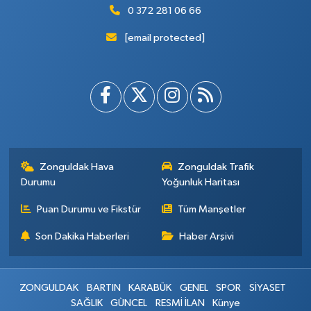
0 372 281 06 66
[email protected]
Zonguldak Hava
Zonguldak Trafik
Durumu
Yoğunluk Haritası
Puan Durumu ve Fikstür
Tüm Manşetler
Son Dakika Haberleri
Haber Arşivi
ZONGULDAK
BARTIN
KARABÜK
GENEL
SPOR
SİYASET
SAĞLIK
GÜNCEL
RESMİ İLAN
Künye