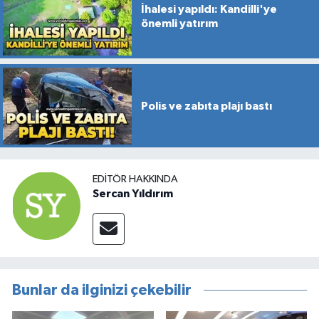
İhalesi yapıldı: Kandilli'ye
önemli yatırım
Polis ve zabıta plajı bastı
EDITÖR HAKKINDA
Sercan Yıldırım
Bunlar da ilginizi çekebilir