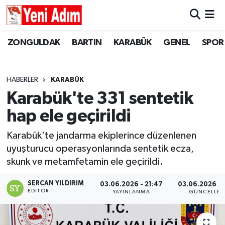
ZONGULDAK
ZONGULDAK
Zonguldak Hava Durumu
ZONGULDAK
BARTIN
KARABÜK
GENEL
SPOR
SPOR
BARTIN
Zonguldak Trafik Yoğunluk Haritası
HABERLER
KARABÜK
ASAYİŞ
KARABÜK
Süper Lig Puan Durumu ve Fikstür
Karabük'te 331 sentetik
hap ele geçirildi
GÜNCEL
GENEL
Tüm Manşetler
Karabük'te jandarma ekiplerince düzenlenen
SİYASET
SPOR
Son Dakika Haberleri
uyuşturucu operasyonlarında sentetik ecza,
skunk ve metamfetamin ele geçirildi.
RESMİ İLAN
SİYASET
Haber Arşivi
SERCAN YILDIRIM
03.06.2026 - 21:47
03.06.2026 - 
SAĞLIK
EDITÖR
YAYINLANMA
GÜNCELLE
GÜNCEL