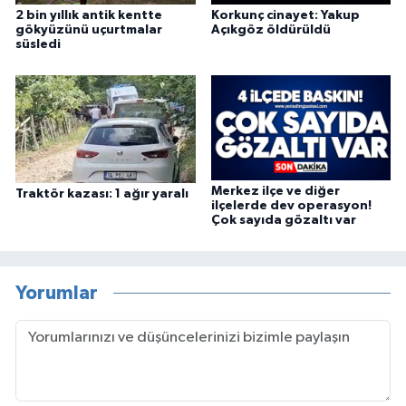
2 bin yıllık antik kentte
Korkunç cinayet: Yakup
gökyüzünü uçurtmalar
Açıkgöz öldürüldü
süsledi
Merkez ilçe ve diğer
Traktör kazası: 1 ağır yaralı
ilçelerde dev operasyon!
Çok sayıda gözaltı var
Yorumlar