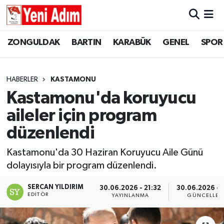
ZONGULDAK
ZONGULDAK
Zonguldak Hava Durumu
ZONGULDAK
BARTIN
KARABÜK
GENEL
SPOR
SPOR
BARTIN
Zonguldak Trafik Yoğunluk Haritası
HABERLER
KASTAMONU
ASAYİŞ
KARABÜK
Süper Lig Puan Durumu ve Fikstür
Kastamonu'da koruyucu
aileler için program
GÜNCEL
GENEL
Tüm Manşetler
düzenlendi
SİYASET
SPOR
Son Dakika Haberleri
Kastamonu'da 30 Haziran Koruyucu Aile Günü
dolayısıyla bir program düzenlendi.
RESMİ İLAN
SİYASET
Haber Arşivi
SERCAN YILDIRIM
30.06.2026 - 21:32
30.06.2026 - 
SAĞLIK
EDITÖR
YAYINLANMA
GÜNCELLEM
GÜNCEL