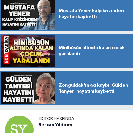
Mustafa Yener kalp krizinden
hayatını kaybetti
Minibüsün altında kalan çocuk
yaralandı
Zonguldak'ın acı kaybı: Gülden
Tanyeri hayatını kaybetti
EDITÖR HAKKINDA
Sercan Yıldırım