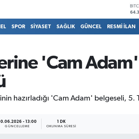
BIT
64.
DO
47,
EL
SPOR
SİYASET
SAĞLIK
GÜNCEL
RESMİ İLAN
EU
55,
STE
64,
GRA
erine 'Cam Adam' 
657
BİS
13.
ü
nin hazırladığı 'Cam Adam' belgeseli, 5. TA
30.06.2026 - 13:00
1 DK
GÜNCELLEME
OKUNMA SÜRESI