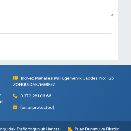
İncivez Mahallesi Milli Egemenlik Caddesi No: 126
ZONGULDAK/MERKEZ
e
0 372 281 06 66
er
[email protected]
nguldak Trafik Yoğunluk Haritası
Puan Durumu ve Fikstür