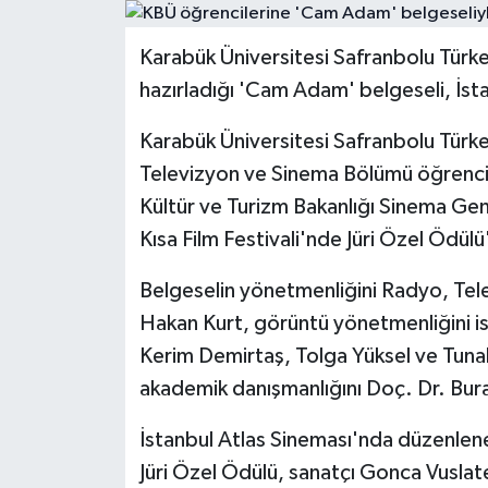
RESMİ İLAN
Karabük Üniversitesi Safranbolu Türker
hazırladığı 'Cam Adam' belgeseli, İst
Künye
Karabük Üniversitesi Safranbolu Türke
Televizyon ve Sinema Bölümü öğrencile
Kültür ve Turizm Bakanlığı Sinema Ge
Kısa Film Festivali'nde Jüri Özel Ödülü
Belgeselin yönetmenliğini Radyo, Te
Hakan Kurt, görüntü yönetmenliğini is
Kerim Demirtaş, Tolga Yüksel ve Tunah
akademik danışmanlığını Doç. Dr. Bura
İstanbul Atlas Sineması'nda düzenlen
Jüri Özel Ödülü, sanatçı Gonca Vuslate