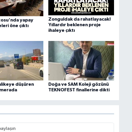
Zonguldak da rahatlayacak!
tosu'nda yapay
Yıllardır beklenen proje
leri öne çıktı
ihaleye çıktı
ehlikeye düşüren
Doğa ve SAM Koleji gözünü
amerada
TEKNOFEST finallerine dikti