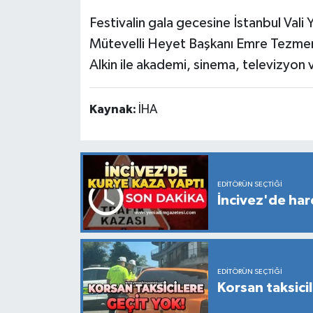
Festivalin gala gecesine İstanbul Vali
Mütevelli Heyet Başkanı Emre Tezmen,
Alkin ile akademi, sinema, televizyon v
Kaynak:
İHA
EDITÖRÜN SEÇTIĞI
İncivez'de hare
EDITÖRÜN SEÇTIĞI
Korsan taksici