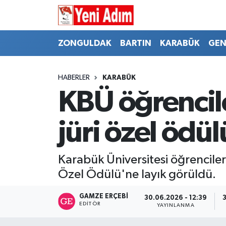
ZONGULDAK
ZONGULDAK
Zonguldak Hava Durumu
ZONGULDAK
BARTIN
KARABÜK
GEN
SPOR
BARTIN
Zonguldak Trafik Yoğunluk Haritası
HABERLER
KARABÜK
ASAYİŞ
KARABÜK
Süper Lig Puan Durumu ve Fikstür
KBÜ öğrencil
GÜNCEL
GENEL
Tüm Manşetler
jüri özel ödül
SİYASET
SPOR
Son Dakika Haberleri
Karabük Üniversitesi öğrencileri
RESMİ İLAN
SİYASET
Haber Arşivi
Özel Ödülü'ne layık görüldü.
SAĞLIK
GAMZE ERÇEBI
30.06.2026 - 12:39
EDITÖR
YAYINLANMA
GÜNCEL