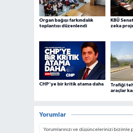
Organ bağışı farkındalık
KBÜ Sena
toplantısı düzenlendi
zeka proje
CHP'ye bir kritik atama daha
Trafiği t
araçlar k
Yorumlar