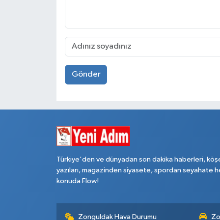
Gönder
Türkiye'den ve dünyadan son dakika haberleri, köş
yazıları, magazinden siyasete, spordan seyahate h
konuda Flow!
Zonguldak Hava Durumu
Zo