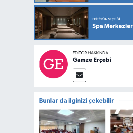
EDITÖRÜN SEÇTIĞI
Spa Merkezleri
EDITÖR HAKKINDA
Gamze Erçebi
Bunlar da ilginizi çekebilir