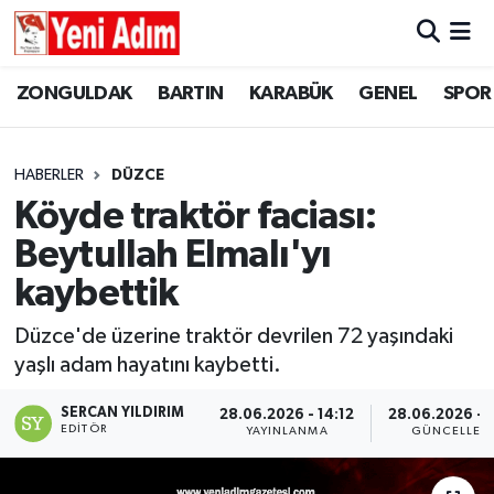
ZONGULDAK
ZONGULDAK
Zonguldak Hava Durumu
ZONGULDAK
BARTIN
KARABÜK
GENEL
SPOR
SPOR
BARTIN
Zonguldak Trafik Yoğunluk Haritası
HABERLER
DÜZCE
ASAYİŞ
KARABÜK
Süper Lig Puan Durumu ve Fikstür
Köyde traktör faciası:
Beytullah Elmalı'yı
GÜNCEL
GENEL
Tüm Manşetler
kaybettik
SİYASET
SPOR
Son Dakika Haberleri
Düzce'de üzerine traktör devrilen 72 yaşındaki
yaşlı adam hayatını kaybetti.
RESMİ İLAN
SİYASET
Haber Arşivi
SERCAN YILDIRIM
28.06.2026 - 14:12
28.06.2026 - 1
SAĞLIK
EDITÖR
YAYINLANMA
GÜNCELLEM
GÜNCEL