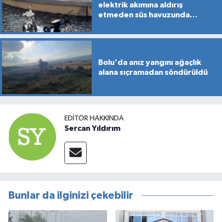
elektrik akımına aldırış
etmeden süs havuzunda
yüzdüler
Bolu'da anız yangını ağaçlık
alana sıçramadan söndürüldü
EDITÖR HAKKINDA
Sercan Yıldırım
Bunlar da ilginizi çekebilir