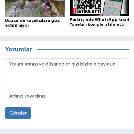
Parti içinde WhatsApp krizi!
Düzce'de kaçakçılara göz
Yönetim komple istifa etti
açtırılmıyor
Yorumlar
Gönder