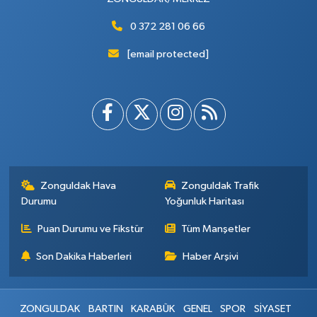
0 372 281 06 66
[email protected]
Zonguldak Hava
Zonguldak Trafik
Durumu
Yoğunluk Haritası
Puan Durumu ve Fikstür
Tüm Manşetler
Son Dakika Haberleri
Haber Arşivi
ZONGULDAK
BARTIN
KARABÜK
GENEL
SPOR
SİYASET