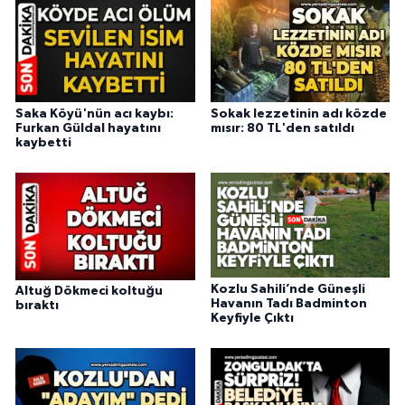
Saka Köyü'nün acı kaybı:
Sokak lezzetinin adı közde
Furkan Güldal hayatını
mısır: 80 TL'den satıldı
kaybetti
Kozlu Sahili’nde Güneşli
Altuğ Dökmeci koltuğu
Havanın Tadı Badminton
bıraktı
Keyfiyle Çıktı