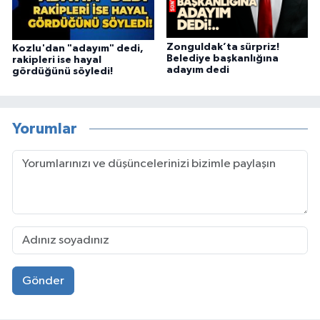
Zonguldak’ta sürpriz!
Kozlu'dan "adayım" dedi,
Belediye başkanlığına
rakipleri ise hayal
adayım dedi
gördüğünü söyledi!
Yorumlar
Gönder