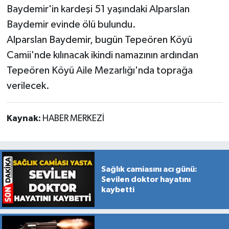
Baydemir'in kardeşi 51 yaşındaki Alparslan
Baydemir evinde ölü bulundu.
Alparslan Baydemir, bugün Tepeören Köyü
Camii'nde kılınacak ikindi namazının ardından
Tepeören Köyü Aile Mezarlığı'nda toprağa
verilecek.
Kaynak:
HABER MERKEZİ
Sağlık camiasını acı günü:
Sevilen doktor hayatını
kaybetti