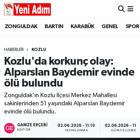
ZONGULDAK
ZONGULDAK
Zonguldak Hava Durumu
ZONGULDAK
BARTIN
KARABÜK
GENEL
SPOR
SPOR
BARTIN
Zonguldak Trafik Yoğunluk Haritası
HABERLER
KOZLU
ASAYİŞ
KARABÜK
Süper Lig Puan Durumu ve Fikstür
Kozlu'da korkunç olay:
Alparslan Baydemir evinde
GÜNCEL
GENEL
Tüm Manşetler
ölü bulundu
SİYASET
SPOR
Son Dakika Haberleri
Zonguldak'ın Kozlu İlçesi Merkez Mahallesi
sakinlerinden 51 yaşındaki Alparslan Baydemir
RESMİ İLAN
SİYASET
Haber Arşivi
evinde ölü bulundu.
SAĞLIK
GAMZE ERÇEBI
02.06.2026 - 11:10
02.06.2026 - 11:
EDITÖR
YAYINLANMA
GÜNCELLEME
GÜNCEL