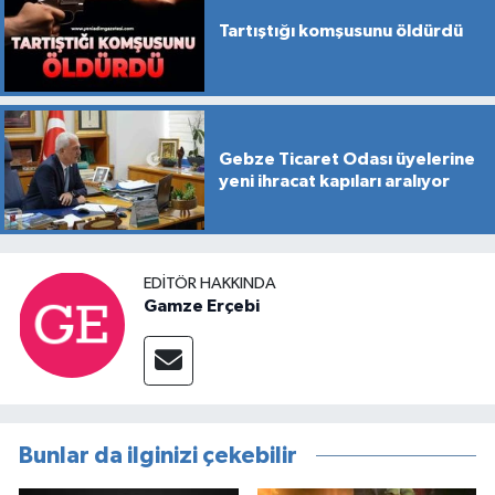
Tartıştığı komşusunu öldürdü
Gebze Ticaret Odası üyelerine
yeni ihracat kapıları aralıyor
EDITÖR HAKKINDA
Gamze Erçebi
Bunlar da ilginizi çekebilir