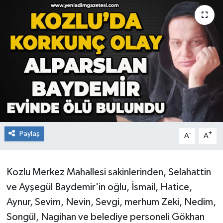
RESMİ İLAN
Künye
Paylaş
-
+
A
A
Kozlu Merkez Mahallesi sakinlerinden, Selahattin
ve Ayşegül Baydemir'in oğlu, İsmail, Hatice,
Aynur, Sevim, Nevin, Sevgi, merhum Zeki, Nedim,
Songül, Nagihan ve belediye personeli Gökhan