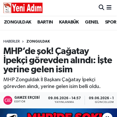
ZONGULDAK
ZONGULDAK
Zonguldak Hava Durumu
ZONGULDAK
BARTIN
KARABÜK
GENEL
SPOR
SPOR
BARTIN
Zonguldak Trafik Yoğunluk Haritası
HABERLER
ZONGULDAK
ASAYİŞ
KARABÜK
Süper Lig Puan Durumu ve Fikstür
MHP’de şok! Çağatay
İpekçi görevden alındı: İşte
GÜNCEL
GENEL
Tüm Manşetler
yerine gelen isim
SİYASET
SPOR
Son Dakika Haberleri
MHP Zonguldak İl Başkanı Çağatay İpekçi
görevden alındı, yerine gelen isim belli oldu.
RESMİ İLAN
SİYASET
Haber Arşivi
GAMZE ERÇEBI
09.06.2026 - 14:57
09.06.2026 - 15
SAĞLIK
EDITÖR
YAYINLANMA
GÜNCELLEME
GÜNCEL