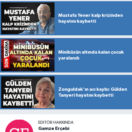
Mustafa Yener kalp krizinden
hayatını kaybetti
Minibüsün altında kalan çocuk
yaralandı
Zonguldak'ın acı kaybı: Gülden
Tanyeri hayatını kaybetti
EDITÖR HAKKINDA
Gamze Erçebi