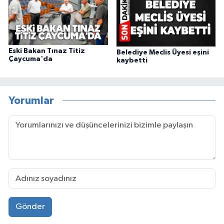
Eski Bakan Tınaz Titiz
Belediye Meclis Üyesi eşini
Çaycuma'da
kaybetti
Yorumlar
Gönder