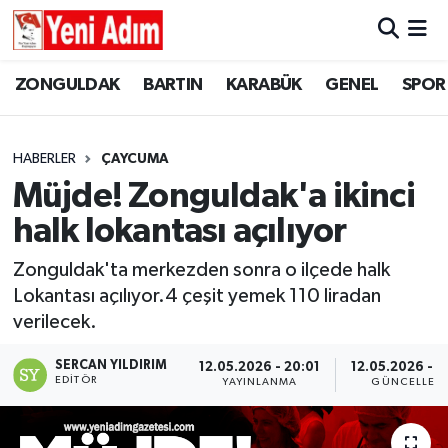
ZONGULDAK
ZONGULDAK
Zonguldak Hava Durumu
ZONGULDAK
BARTIN
KARABÜK
GENEL
SPOR
SPOR
BARTIN
Zonguldak Trafik Yoğunluk Haritası
HABERLER
ÇAYCUMA
ASAYİŞ
KARABÜK
Süper Lig Puan Durumu ve Fikstür
Müjde! Zonguldak'a ikinci
halk lokantası açılıyor
GÜNCEL
GENEL
Tüm Manşetler
Zonguldak'ta merkezden sonra o ilçede halk
SİYASET
SPOR
Son Dakika Haberleri
Lokantası açılıyor.4 çeşit yemek 110 liradan
verilecek.
RESMİ İLAN
SİYASET
Haber Arşivi
SERCAN YILDIRIM
12.05.2026 - 20:01
12.05.2026 - 2
SAĞLIK
EDITÖR
YAYINLANMA
GÜNCELLEM
GÜNCEL