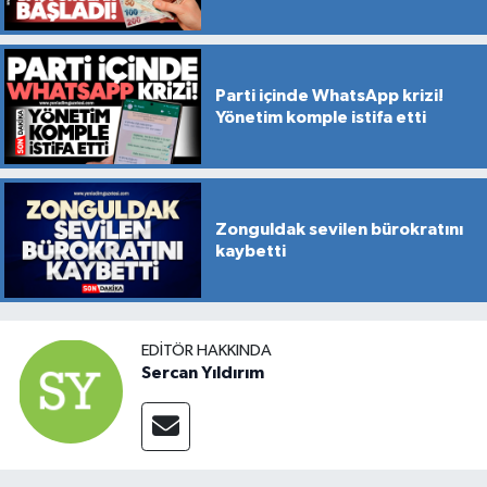
Parti içinde WhatsApp krizi!
Yönetim komple istifa etti
Zonguldak sevilen bürokratını
kaybetti
EDITÖR HAKKINDA
Sercan Yıldırım