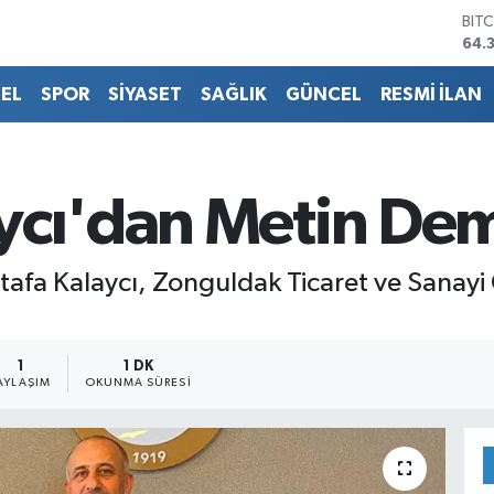
BIT
64.
DO
47,
EL
SPOR
SİYASET
SAĞLIK
GÜNCEL
RESMİ İLAN
EU
55,
STE
64,
GRA
ycı'dan Metin Demi
661
BİS
13.
afa Kalaycı, Zonguldak Ticaret ve Sanayi
1
1 DK
AYLAŞIM
OKUNMA SÜRESI