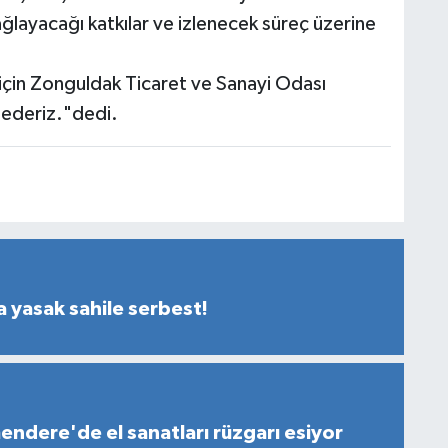
layacağı katkılar ve izlenecek süreç üzerine
i için Zonguldak Ticaret ve Sanayi Odası
 ederiz."dedi.
a yasak sahile serbest!
ndere'de el sanatları rüzgarı esiyor