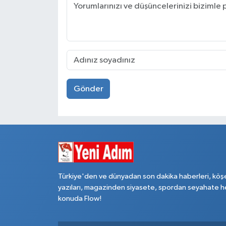
Gönder
Türkiye'den ve dünyadan son dakika haberleri, köş
yazıları, magazinden siyasete, spordan seyahate h
konuda Flow!