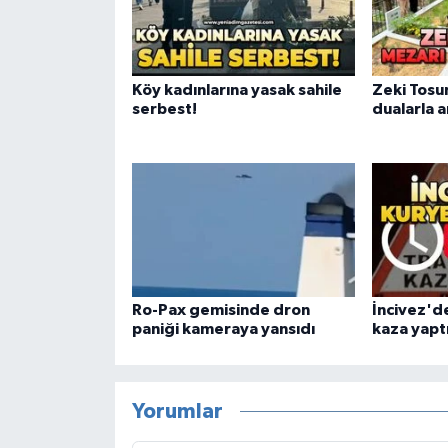
Köy kadınlarına yasak sahile
Zeki Tosu
serbest!
dualarla a
Ro-Pax gemisinde dron
İncivez'de
paniği kameraya yansıdı
kaza yapt
Yorumlar