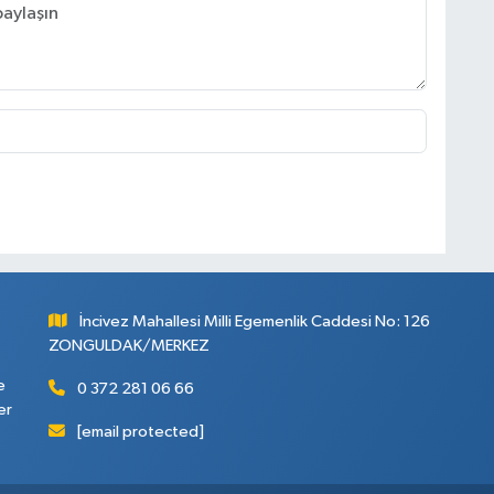
İncivez Mahallesi Milli Egemenlik Caddesi No: 126
ZONGULDAK/MERKEZ
e
0 372 281 06 66
er
[email protected]