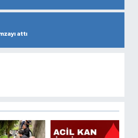
mzayı attı