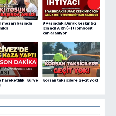
n mezarı başında
9 yaşındaki Burak Keskintığ
nıldı
için acil A Rh (+) trombosit
kan aranıyor
 hareketlilik: Kurye
Korsan taksicilere geçit yok!
ı