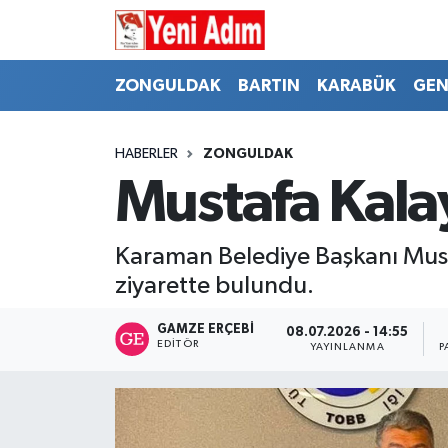
ZONGULDAK
ZONGULDAK
Zonguldak Hava Durumu
ZONGULDAK
BARTIN
KARABÜK
GEN
SPOR
BARTIN
Zonguldak Trafik Yoğunluk Haritası
HABERLER
ZONGULDAK
ASAYİŞ
KARABÜK
Süper Lig Puan Durumu ve Fikstür
Mustafa Kala
GÜNCEL
GENEL
Tüm Manşetler
Karaman Belediye Başkanı Must
SİYASET
SPOR
Son Dakika Haberleri
ziyarette bulundu.
RESMİ İLAN
SİYASET
Haber Arşivi
GAMZE ERÇEBI
08.07.2026 - 14:55
EDITÖR
YAYINLANMA
P
SAĞLIK
GÜNCEL