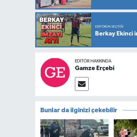
EDITÖRÜN SEÇTIĞI
Berkay Ekinci i
EDITÖR HAKKINDA
Gamze Erçebi
Bunlar da ilginizi çekebilir