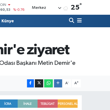
°
COIN
25
Merkez
360,53
%-0.76
LAR
7069
%0.17
Künye
RO
0265
%0.01
RLİN
1897
%0.02
M ALTIN
r'e ziyaret
8.49
%2.12
T100
887
%64
 Odası Başkanı Metin Demir'e
-
+
A
A