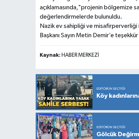
açıklamasında,"projenin bölgemize sağ
değerlendirmelerde bulunuldu.
Nazik ev sahipliği ve misafirperverliğ
Başkanı Sayın Metin Demir’e teşekkür
Kaynak:
HABER MERKEZİ
EDITÖRÜN SEÇTIĞI
Köy kadınların
EDITÖRÜN SEÇTIĞI
Gölcük Değirme