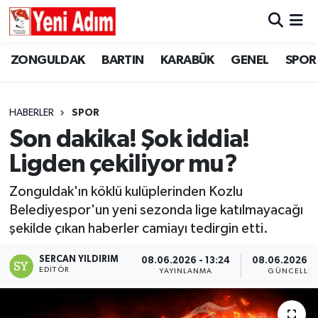
ZONGULDAK
ZONGULDAK
Zonguldak Hava Durumu
ZONGULDAK
BARTIN
KARABÜK
GENEL
SPOR
SPOR
BARTIN
Zonguldak Trafik Yoğunluk Haritası
HABERLER
SPOR
ASAYİŞ
KARABÜK
Süper Lig Puan Durumu ve Fikstür
Son dakika! Şok iddia!
Ligden çekiliyor mu?
GÜNCEL
GENEL
Tüm Manşetler
Zonguldak'ın köklü kulüplerinden Kozlu
SİYASET
SPOR
Son Dakika Haberleri
Belediyespor'un yeni sezonda lige katılmayacağı
şekilde çıkan haberler camiayı tedirgin etti.
RESMİ İLAN
SİYASET
Haber Arşivi
SERCAN YILDIRIM
08.06.2026 - 13:24
08.06.2026 - 
SAĞLIK
EDITÖR
YAYINLANMA
GÜNCELLE
GÜNCEL