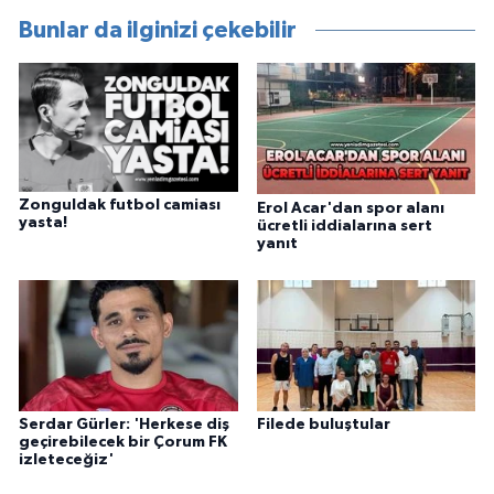
Bunlar da ilginizi çekebilir
Zonguldak futbol camiası
Erol Acar'dan spor alanı
yasta!
ücretli iddialarına sert
yanıt
Serdar Gürler: 'Herkese diş
Filede buluştular
geçirebilecek bir Çorum FK
izleteceğiz'