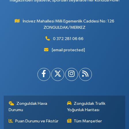
magazinden siyasete, spordan seyahate her konuda Flow!
İncivez Mahallesi Milli Egemenlik Caddesi No: 126
ZONGULDAK/MERKEZ
0 372 281 06 66
[email protected]
Zonguldak Hava
Zonguldak Trafik
Durumu
Yoğunluk Haritası
Puan Durumu ve Fikstür
Tüm Manşetler