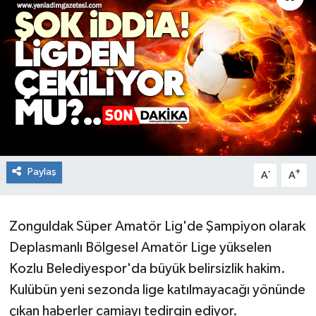
RESMİ İLAN
Künye
Paylaş
-
+
A
A
Zonguldak Süper Amatör Lig'de Şampiyon olarak
Deplasmanlı Bölgesel Amatör Lige yükselen
Kozlu Belediyespor'da büyük belirsizlik hakim.
Kulübün yeni sezonda lige katılmayacağı yönünde
çıkan haberler camiayı tedirgin ediyor.