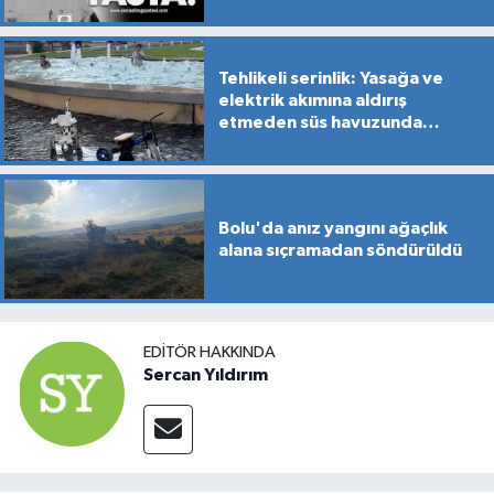
Tehlikeli serinlik: Yasağa ve
elektrik akımına aldırış
etmeden süs havuzunda
yüzdüler
Bolu'da anız yangını ağaçlık
alana sıçramadan söndürüldü
EDITÖR HAKKINDA
Sercan Yıldırım