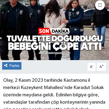
RESMİ İLAN
Künye
Paylaş
-
+
A
A
Olay, 2 Kasım 2023 tarihinde Kastamonu il
merkezi Kuzeykent Mahallesi'nde Karadut Sokak
üzerinde meydana geldi. Edinilen bilgiye göre,
vatandaşlar tarafından çöp konteynerinin yanında