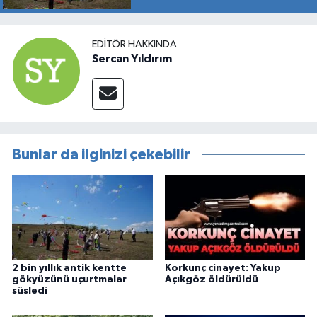
EDITÖR HAKKINDA
Sercan Yıldırım
Bunlar da ilginizi çekebilir
2 bin yıllık antik kentte
Korkunç cinayet: Yakup
gökyüzünü uçurtmalar
Açıkgöz öldürüldü
süsledi