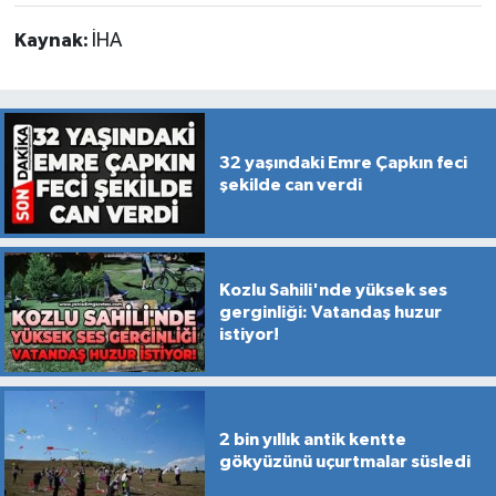
Kaynak:
İHA
32 yaşındaki Emre Çapkın feci
şekilde can verdi
Kozlu Sahili'nde yüksek ses
gerginliği: Vatandaş huzur
istiyor!
2 bin yıllık antik kentte
gökyüzünü uçurtmalar süsledi