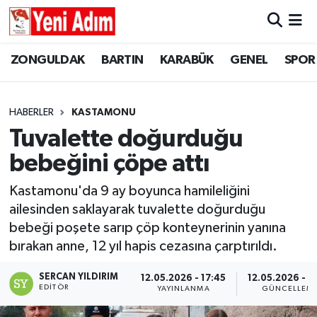
ZONGULDAK
ZONGULDAK
Zonguldak Hava Durumu
ZONGULDAK
BARTIN
KARABÜK
GENEL
SPOR
SPOR
BARTIN
Zonguldak Trafik Yoğunluk Haritası
HABERLER
KASTAMONU
ASAYİŞ
KARABÜK
Süper Lig Puan Durumu ve Fikstür
Tuvalette doğurduğu
bebeğini çöpe attı
GÜNCEL
GENEL
Tüm Manşetler
Kastamonu'da 9 ay boyunca hamileliğini
SİYASET
SPOR
Son Dakika Haberleri
ailesinden saklayarak tuvalette doğurduğu
bebeği poşete sarıp çöp konteynerinin yanına
RESMİ İLAN
SİYASET
Haber Arşivi
bırakan anne, 12 yıl hapis cezasına çarptırıldı.
SAĞLIK
SERCAN YILDIRIM
12.05.2026 - 17:45
12.05.2026 - 2
EDITÖR
YAYINLANMA
GÜNCELLEM
GÜNCEL