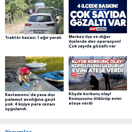
Merkez ilçe ve diğer
Traktör kazası: 1 ağır yaralı
ilçelerde dev operasyon!
Çok sayıda gözaltı var
Köyde korkunç olay!
Kastamonu'da yasa dışı
Komşusunu öldürüp evini
palamut avcılığına geçit
ateşe verdi
yok: 4 kişiye para cezası
uygulandı