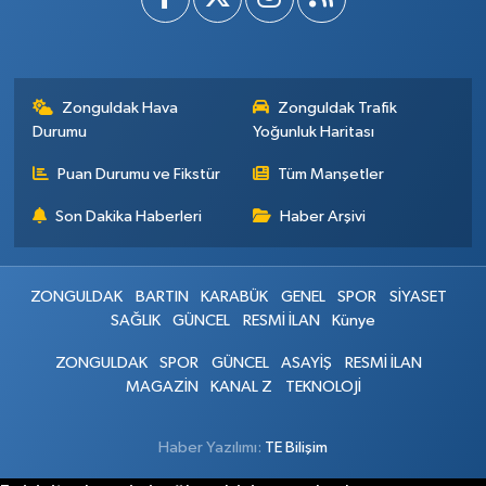
Zonguldak Hava
Zonguldak Trafik
Durumu
Yoğunluk Haritası
Puan Durumu ve Fikstür
Tüm Manşetler
Son Dakika Haberleri
Haber Arşivi
ZONGULDAK
BARTIN
KARABÜK
GENEL
SPOR
SİYASET
SAĞLIK
GÜNCEL
RESMİ İLAN
Künye
ZONGULDAK
SPOR
GÜNCEL
ASAYİŞ
RESMİ İLAN
MAGAZİN
KANAL Z
TEKNOLOJİ
Haber Yazılımı:
TE Bilişim