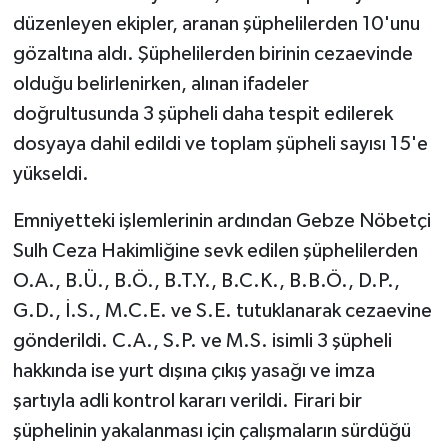
düzenleyen ekipler, aranan şüphelilerden 10'unu
gözaltına aldı. Şüphelilerden birinin cezaevinde
olduğu belirlenirken, alınan ifadeler
doğrultusunda 3 şüpheli daha tespit edilerek
dosyaya dahil edildi ve toplam şüpheli sayısı 15'e
yükseldi.
Emniyetteki işlemlerinin ardından Gebze Nöbetçi
Sulh Ceza Hakimliğine sevk edilen şüphelilerden
O.A., B.Ü., B.Ö., B.T.Y., B.C.K., B.B.Ö., D.P.,
G.D., İ.S., M.C.E. ve S.E. tutuklanarak cezaevine
gönderildi. C.A., S.P. ve M.S. isimli 3 şüpheli
hakkında ise yurt dışına çıkış yasağı ve imza
şartıyla adli kontrol kararı verildi. Firari bir
şüphelinin yakalanması için çalışmaların sürdüğü