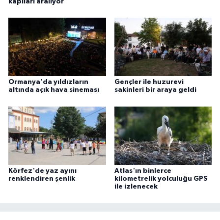
kapıları aralıyor
Ormanya'da yıldızların
Gençler ile huzurevi
altında açık hava sineması
sakinleri bir araya geldi
Körfez'de yaz ayını
Atlas'ın binlerce
renklendiren şenlik
kilometrelik yolculuğu GPS
ile izlenecek