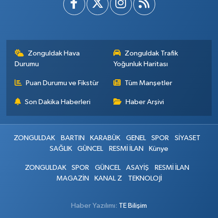
Zonguldak Hava
Zonguldak Trafik
Durumu
Yoğunluk Haritası
Puan Durumu ve Fikstür
Tüm Manşetler
Son Dakika Haberleri
Haber Arşivi
ZONGULDAK
BARTIN
KARABÜK
GENEL
SPOR
SİYASET
SAĞLIK
GÜNCEL
RESMİ İLAN
Künye
ZONGULDAK
SPOR
GÜNCEL
ASAYİŞ
RESMİ İLAN
MAGAZİN
KANAL Z
TEKNOLOJİ
Haber Yazılımı:
TE Bilişim