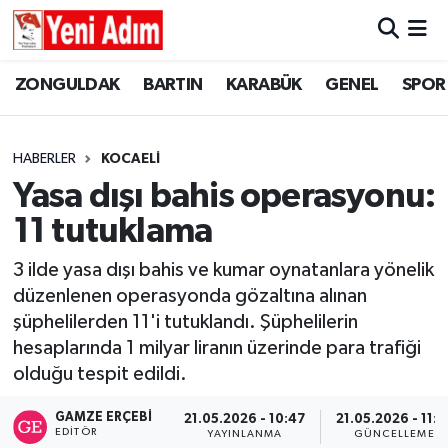
ZONGULDAK
ZONGULDAK
Zonguldak Hava Durumu
ZONGULDAK
BARTIN
KARABÜK
GENEL
SPOR
SPOR
BARTIN
Zonguldak Trafik Yoğunluk Haritası
HABERLER
KOCAELİ
ASAYİŞ
KARABÜK
Süper Lig Puan Durumu ve Fikstür
Yasa dışı bahis operasyonu:
11 tutuklama
GÜNCEL
GENEL
Tüm Manşetler
3 ilde yasa dışı bahis ve kumar oynatanlara yönelik
SİYASET
SPOR
Son Dakika Haberleri
düzenlenen operasyonda gözaltına alınan
şüphelilerden 11'i tutuklandı. Şüphelilerin
RESMİ İLAN
SİYASET
Haber Arşivi
hesaplarında 1 milyar liranın üzerinde para trafiği
olduğu tespit edildi.
SAĞLIK
GAMZE ERÇEBI
21.05.2026 - 10:47
21.05.2026 - 11:1
GÜNCEL
EDITÖR
YAYINLANMA
GÜNCELLEME