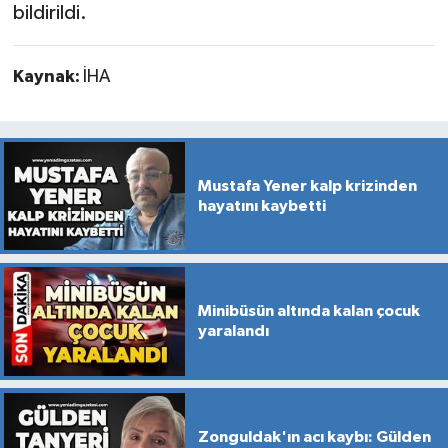
bildirildi.
Kaynak:
İHA
Mustafa Yener kalp krizinden
hayatını kaybetti
Minibüsün altında kalan çocuk
yaralandı
Zonguldak'ın acı kaybı: Gülden