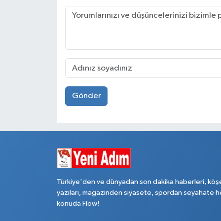
Gönder
Türkiye'den ve dünyadan son dakika haberleri, köş
yazıları, magazinden siyasete, spordan seyahate h
konuda Flow!