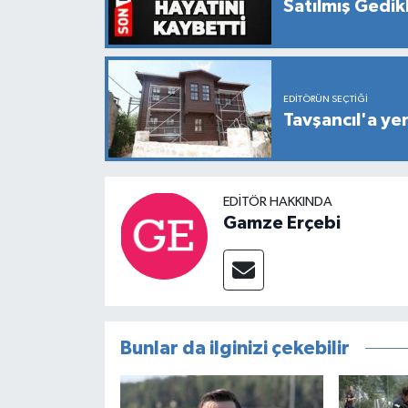
Satılmış Gedikl
EDITÖRÜN SEÇTIĞI
Tavşancıl'a yen
EDITÖR HAKKINDA
Gamze Erçebi
Bunlar da ilginizi çekebilir