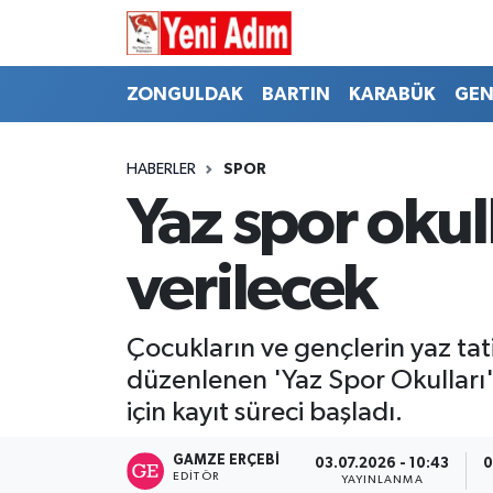
ZONGULDAK
ZONGULDAK
Zonguldak Hava Durumu
ZONGULDAK
BARTIN
KARABÜK
GEN
SPOR
BARTIN
Zonguldak Trafik Yoğunluk Haritası
HABERLER
SPOR
ASAYİŞ
KARABÜK
Süper Lig Puan Durumu ve Fikstür
Yaz spor okul
GÜNCEL
GENEL
Tüm Manşetler
verilecek
SİYASET
SPOR
Son Dakika Haberleri
Çocukların ve gençlerin yaz tati
RESMİ İLAN
SİYASET
Haber Arşivi
düzenlenen 'Yaz Spor Okulları'
için kayıt süreci başladı.
SAĞLIK
GAMZE ERÇEBI
03.07.2026 - 10:43
0
GÜNCEL
EDITÖR
YAYINLANMA