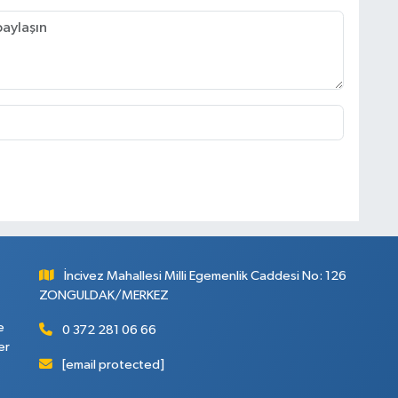
İncivez Mahallesi Milli Egemenlik Caddesi No: 126
ZONGULDAK/MERKEZ
e
0 372 281 06 66
er
[email protected]