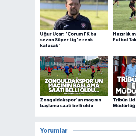
Uğur Uçar: 'Çorum FK bu
Hazırlık m
sezon Süper Lig'e renk
Futbol Tak
katacak'
Zonguldakspor’un maçının
Tribün Lid
başlama saati belli oldu
Müdürlüğ
Yorumlar