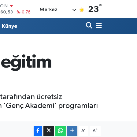
°
360,53
%-0.76
23
Merkez
LAR
7069
%0.17
RO
Künye
0265
%0.01
RLİN
1897
%0.02
M ALTIN
4.81
%1.44
 eğitim
T100
887
%64
 tarafından ücretsiz
yan 'Genç Akademi' programları
-
+
A
A