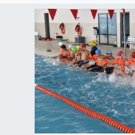
RESMİ İLAN
Künye