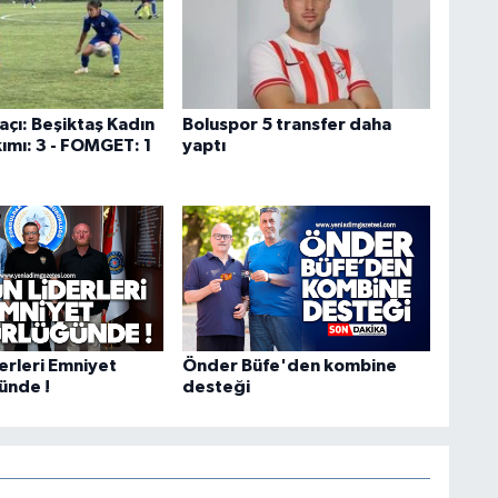
açı: Beşiktaş Kadın
Boluspor 5 transfer daha
ımı: 3 - FOMGET: 1
yaptı
erleri Emniyet
Önder Büfe'den kombine
ünde !
desteği