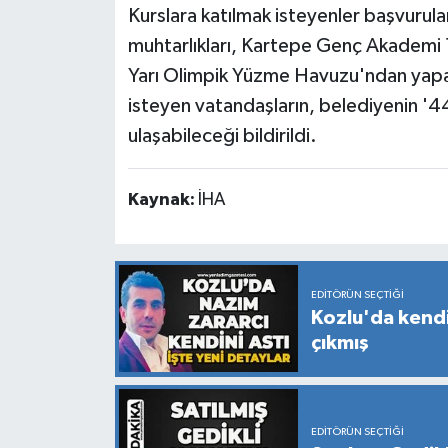
Kurslara katılmak isteyenler başvurula
muhtarlıkları, Kartepe Genç Akademi 
Yarı Olimpik Yüzme Havuzu'ndan yapabil
isteyen vatandaşların, belediyenin '4
ulaşabileceği bildirildi.
Kaynak:
İHA
EDITÖRÜN SEÇTIĞI
Kozlu'da kendi
çıkmış
EDITÖRÜN SEÇTIĞI