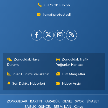
0 372 281 06 66
[email protected]
Zonguldak Hava
Zonguldak Trafik
Durumu
Yoğunluk Haritası
Puan Durumu ve Fikstür
Tüm Manşetler
Son Dakika Haberleri
Haber Arşivi
ZONGULDAK
BARTIN
KARABÜK
GENEL
SPOR
SİYASET
SAĞLIK
GÜNCEL
RESMİ İLAN
Künye