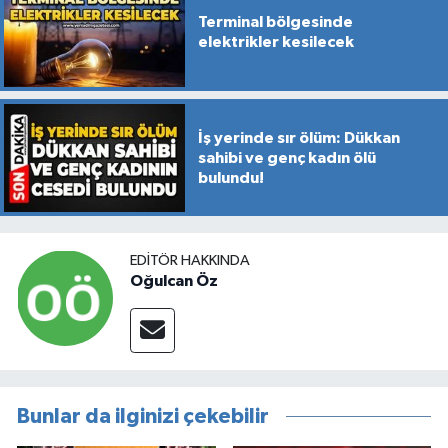
Terminal bölgesinde
elektrikler kesilecek
İş yerinde sır ölüm: Dükkan
sahibi ve genç kadın ölü
bulundu!
EDITÖR HAKKINDA
Oğulcan Öz
Bunlar da ilginizi çekebilir