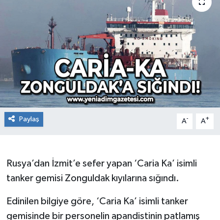
RESMİ İLAN
Künye
Paylaş
-
+
A
A
Rusya’dan İzmit’e sefer yapan ‘Caria Ka’ isimli
tanker gemisi Zonguldak kıyılarına sığındı.
Edinilen bilgiye göre, ‘Caria Ka’ isimli tanker
gemisinde bir personelin apandistinin patlamış