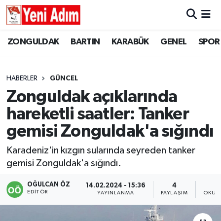
ZONGULDAK
ZONGULDAK
Zonguldak Hava Durumu
ZONGULDAK
BARTIN
KARABÜK
GENEL
SPOR
SPOR
BARTIN
Zonguldak Trafik Yoğunluk Haritası
HABERLER
GÜNCEL
ASAYİŞ
KARABÜK
Süper Lig Puan Durumu ve Fikstür
Zonguldak açıklarında
hareketli saatler: Tanker
GÜNCEL
GENEL
Tüm Manşetler
gemisi Zonguldak'a sığındı
SİYASET
SPOR
Son Dakika Haberleri
Karadeniz'in kızgın sularında seyreden tanker
gemisi Zonguldak'a sığındı.
RESMİ İLAN
SİYASET
Haber Arşivi
OĞULCAN ÖZ
14.02.2024 - 15:36
4
SAĞLIK
EDITÖR
YAYINLANMA
PAYLAŞIM
OKUN
GÜNCEL