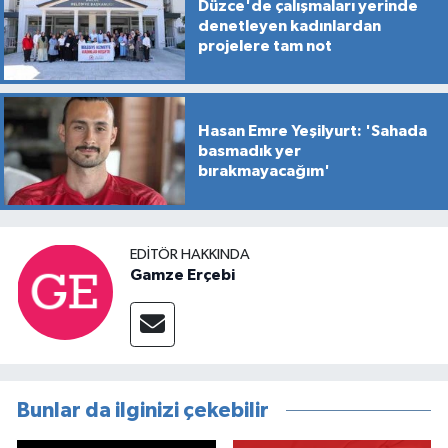
Düzce'de çalışmaları yerinde
denetleyen kadınlardan
projelere tam not
Hasan Emre Yeşilyurt: 'Sahada
basmadık yer
bırakmayacağım'
EDITÖR HAKKINDA
Gamze Erçebi
Bunlar da ilginizi çekebilir