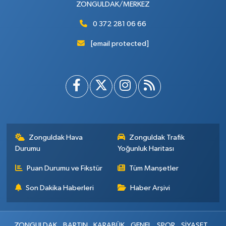
ZONGULDAK/MERKEZ
0 372 281 06 66
[email protected]
Zonguldak Hava
Zonguldak Trafik
Durumu
Yoğunluk Haritası
Puan Durumu ve Fikstür
Tüm Manşetler
Son Dakika Haberleri
Haber Arşivi
ZONGULDAK
BARTIN
KARABÜK
GENEL
SPOR
SİYASET