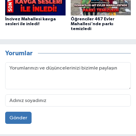
İncivez Mahallesi kavga
Öğrenciler 467 Evler
sesleri ile inledi!
Mahallesi'nde parkı
temizledi
Yorumlar
Gönder