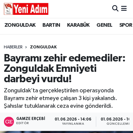
ZONGULDAK
ZONGULDAK
Zonguldak Hava Durumu
ZONGULDAK
BARTIN
KARABÜK
GENEL
SPOR
SPOR
BARTIN
Zonguldak Trafik Yoğunluk Haritası
HABERLER
ZONGULDAK
ASAYİŞ
KARABÜK
Süper Lig Puan Durumu ve Fikstür
Bayramı zehir edemediler:
Zonguldak Emniyeti
GÜNCEL
GENEL
Tüm Manşetler
darbeyi vurdu!
SİYASET
SPOR
Son Dakika Haberleri
Zonguldak’ta gerçekleştirilen operasyonda
Bayramı zehir etmeye çalışan 3 kişi yakalandı.
RESMİ İLAN
SİYASET
Haber Arşivi
Şahıslar tutuklanarak ceza evine gönderildi.
SAĞLIK
GAMZE ERÇEBI
01.06.2026 - 14:06
01.06.2026 - 16:
EDITÖR
YAYINLANMA
GÜNCELLEME
GÜNCEL