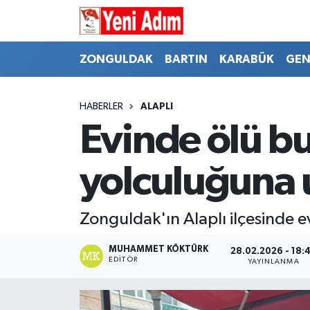
ZONGULDAK
ZONGULDAK
Zonguldak Hava Durumu
ZONGULDAK
BARTIN
KARABÜK
GEN
SPOR
BARTIN
Zonguldak Trafik Yoğunluk Haritası
HABERLER
ALAPLI
ASAYİŞ
KARABÜK
Süper Lig Puan Durumu ve Fikstür
Evinde ölü b
GÜNCEL
GENEL
Tüm Manşetler
yolculuğuna 
SİYASET
SPOR
Son Dakika Haberleri
Zonguldak'ın Alaplı ilçesinde 
RESMİ İLAN
SİYASET
Haber Arşivi
MUHAMMET KÖKTÜRK
28.02.2026 - 18:
EDITÖR
YAYINLANMA
SAĞLIK
GÜNCEL