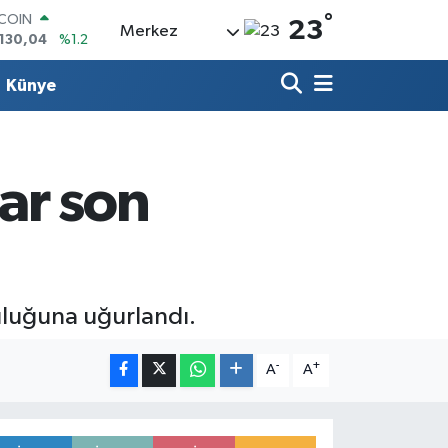
°
LAR
23
Merkez
,7106
%0.17
RO
,1652
%0.27
Künye
ERLİN
,4046
%0.35
AM ALTIN
48.99
%2.59
ST100
ar son
.773
%-19
TCOIN
.130,04
%1.2
uluğuna uğurlandı.
-
+
A
A