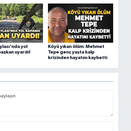
ylası'nda yol
Köyü yıkan ölüm: Mehmet
başkan uyardı!
Tepe genç yaşta kalp
krizinden hayatını kaybetti