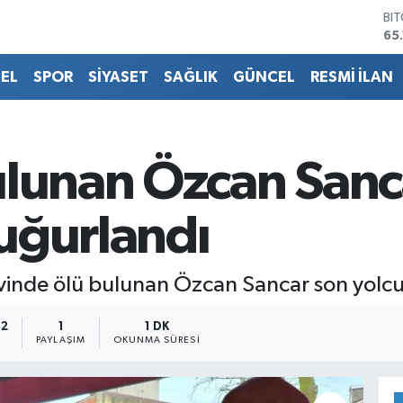
DO
47
EU
55
EL
SPOR
SİYASET
SAĞLIK
GÜNCEL
RESMİ İLAN
ST
64
GR
66
Bİ
ulunan Özcan Sanc
13
BI
65
uğurlandı
evinde ölü bulunan Özcan Sancar son yolc
42
1
1 DK
PAYLAŞIM
OKUNMA SÜRESI