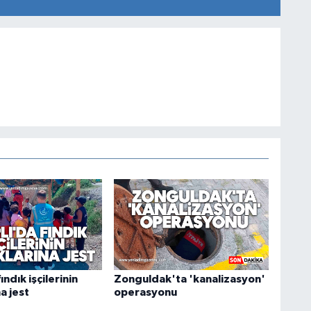
ındık işçilerinin
Zonguldak'ta 'kanalizasyon'
a jest
operasyonu