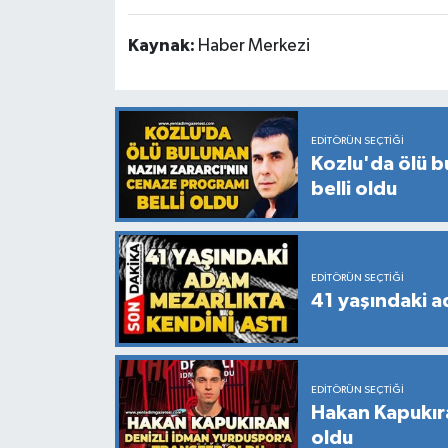
Kaynak:
Haber Merkezi
EDITÖRÜN SEÇTIĞI
Kozlu'da ölü b
belli oldu
EDITÖRÜN SEÇTIĞI
41 yaşındaki a
EDITÖRÜN SEÇTIĞI
Hakan Kapukıra
oldu