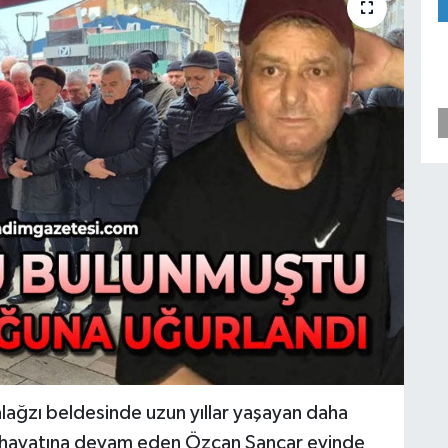
talağzı beldesinde uzun yıllar yaşayan daha
de hayatına devam eden Özcan Sancar evinde