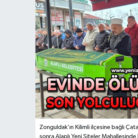
RESMİ İLAN
Künye
Zonguldak'ın Kilimli ilçesine bağlı Ça
sonra Alaplı Yeni Siteler Mahallesin