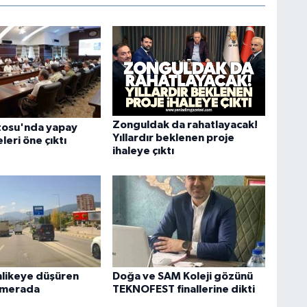
Zonguldak da rahatlayacak!
tosu'nda yapay
Yıllardır beklenen proje
leri öne çıktı
ihaleye çıktı
ehlikeye düşüren
Doğa ve SAM Koleji gözünü
amerada
TEKNOFEST finallerine dikti