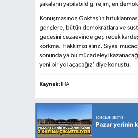
şakaların yapılabildiği rejim, en demok
Konuşmasında Göktaş'ın tutuklanması
gençlere, bütün demokratlara ve sustu
gecesini cezaevinde geçirecek karde
korkma. Hakkımızı alırız. Siyasi müca
sonunda ya bu mücadeleyi kazanacağız 
yeni bir yol açacağız' diye konuştu.
Kaynak:
İHA
EDITÖRÜN SEÇTIĞI
Pazar yerinin k