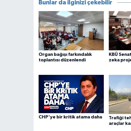
Bunlar da ilginizi çekebilir
Organ bağışı farkındalık
KBÜ Sena
toplantısı düzenlendi
zeka proje
CHP'ye bir kritik atama daha
Trafiği t
araçlar k