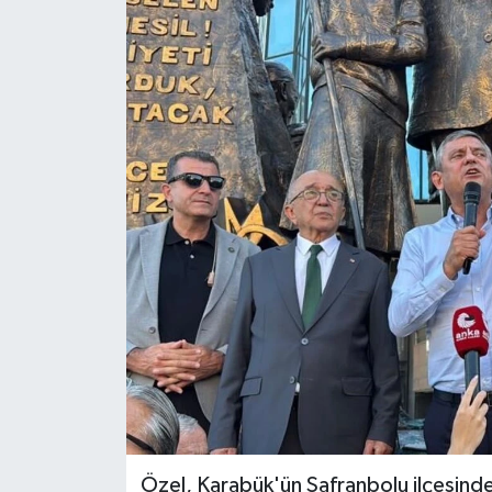
RESMİ İLAN
Künye
Özel, Karabük'ün Safranbolu ilçesinde 