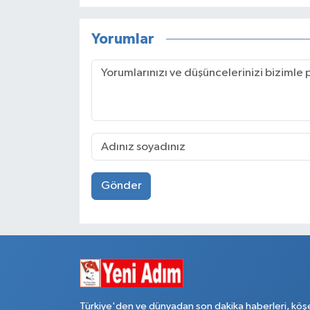
Yorumlar
Gönder
Türkiye'den ve dünyadan son dakika haberleri, köş