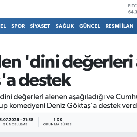
BIT
64.
DO
47,
EL
SPOR
SİYASET
SAĞLIK
GÜNCEL
RESMİ İLAN
EU
55,
STE
64,
GRA
n 'dini değerleri
657
BİS
13.
'a destek
ini değerleri alenen aşağıladığı ve Cumhu
-up komedyeni Deniz Göktaş'a destek verd
3.07.2026 - 21:38
1 DK
GÜNCELLEME
OKUNMA SÜRESI