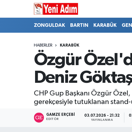
ZONGULDAK
ZONGULDAK
Zonguldak Hava Durumu
ZONGULDAK
BARTIN
KARABÜK
GEN
SPOR
BARTIN
Zonguldak Trafik Yoğunluk Haritası
HABERLER
KARABÜK
ASAYİŞ
KARABÜK
Süper Lig Puan Durumu ve Fikstür
Özgür Özel'de
GÜNCEL
GENEL
Tüm Manşetler
Deniz Göktaş
SİYASET
SPOR
Son Dakika Haberleri
CHP Gup Başkanı Özgür Özel, d
RESMİ İLAN
SİYASET
Haber Arşivi
gerekçesiyle tutuklanan stand
SAĞLIK
GAMZE ERÇEBI
03.07.2026 - 21:32
0
EDITÖR
YAYINLANMA
GÜNCEL