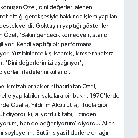
nuşan Özel, dini değerleri alenen
et ettiği gerekçesiyle hakkında işlem yapılan
stek verdi. Göktaş'ın yaptığı gösteriler
an Özel, 'Bakın gencecik komedyen, stand-
liyor. Kendi yaptığı bir performans
or. Yüz binlerce kişi istemiş, kimse rahatsız
. 'Dini değerlerimizi aşağılıyor',
orlar' ifadelerini kullandı.
ik mizah örneklerini hatırlatan Özel,
l'e yapılabilen şakalara bir bakın. 1970'lerde
rde Özal'a, Yıldırım Akbulut'a, 'Tuğla gibi'
ut diyordu ki, alıyordu kitabı, 'İçinden
yorum, ben de beğeniyorum' diyordu. Allah
ı söyleyelim. Bütün siyasi liderlere en ağır