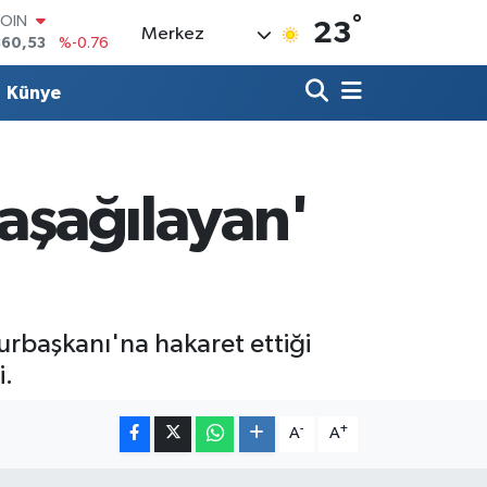
°
COIN
23
Merkez
360,53
%-0.76
LAR
7143
%0.16
Künye
RO
0317
%-0.02
RLİN
2463
%0.07
M ALTIN
 aşağılayan'
4.81
%1.44
T100
887
%64
rbaşkanı'na hakaret ettiği
i.
-
+
A
A