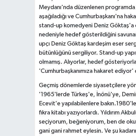
Meydanı'nda düzenlenen programda ko
aşağıladığı ve Cumhurbaşkanı'na hakar
stand-up komedyeni Deniz Göktaş'a de
nedeniyle hedef gösterildiğini savun
upçı Deniz Göktaş kardeşim eser sergi
bütünlüğünü sergiliyor. Stand-up yapıy
olmamış. Alıyorlar, hedef gösteriyorlar
'Cumhurbaşkanımıza hakaret ediyor' diy
Geçmiş dönemlerde siyasetçilere yönel
'1965'lerde Türkeş'e, İnönü'ye, Demire
Ecevit'e yapılabilenlere bakın.1980'le
fıkra kitabı yazıyorlardı. Yıldırım Akbul
seçiyorum, beğeniyorum, ben de oku
gani gani rahmet eylesin. Ve şu kadarın