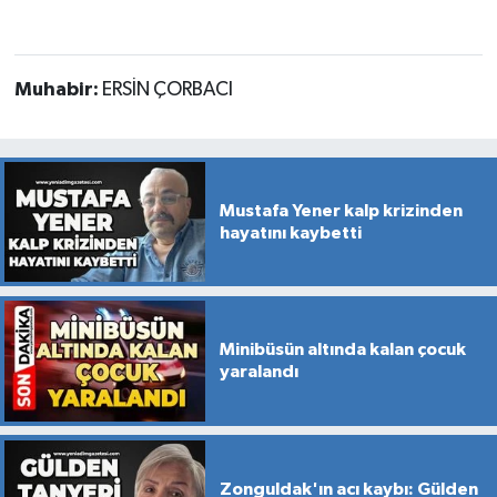
Muhabir:
ERSİN ÇORBACI
Mustafa Yener kalp krizinden
hayatını kaybetti
Minibüsün altında kalan çocuk
yaralandı
Zonguldak'ın acı kaybı: Gülden