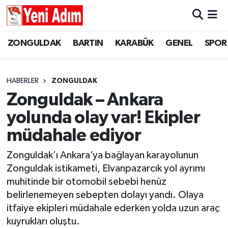
ZONGULDAK
ZONGULDAK
Zonguldak Hava Durumu
ZONGULDAK
BARTIN
KARABÜK
GENEL
SPOR
SPOR
BARTIN
Zonguldak Trafik Yoğunluk Haritası
HABERLER
ZONGULDAK
ASAYİŞ
KARABÜK
Süper Lig Puan Durumu ve Fikstür
Zonguldak – Ankara
yolunda olay var! Ekipler
GÜNCEL
GENEL
Tüm Manşetler
müdahale ediyor
SİYASET
SPOR
Son Dakika Haberleri
Zonguldak’ı Ankara’ya bağlayan karayolunun
Zonguldak istikameti, Elvanpazarcık yol ayrımı
RESMİ İLAN
SİYASET
Haber Arşivi
muhitinde bir otomobil sebebi henüz
SAĞLIK
belirlenemeyen sebepten dolayı yandı. Olaya
itfaiye ekipleri müdahale ederken yolda uzun araç
GÜNCEL
kuyrukları oluştu.