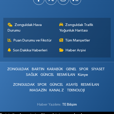
Zonguldak Hava
Zonguldak Trafik
Durumu
Yoğunluk Haritası
Puan Durumu ve Fikstür
Tüm Manşetler
Son Dakika Haberleri
Haber Arşivi
ZONGULDAK
BARTIN
KARABÜK
GENEL
SPOR
SİYASET
SAĞLIK
GÜNCEL
RESMİ İLAN
Künye
ZONGULDAK
SPOR
GÜNCEL
ASAYİŞ
RESMİ İLAN
MAGAZİN
KANAL Z
TEKNOLOJİ
Haber Yazılımı:
TE Bilişim