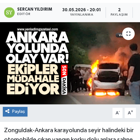
SERCAN YILDIRIM
30.05.2026 - 20:01
2
RESMİ İLAN
EDITÖR
YAYINLANMA
PAYLAŞIM
O
Künye
Paylaş
-
+
A
A
Zonguldak-Ankara karayolunda seyir halindeki bir
otomobilde çıkan yangın korku dolu anlara sahne