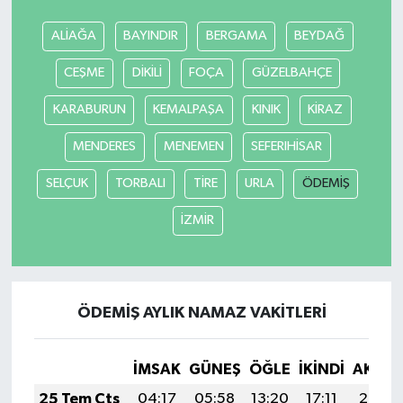
ALİAĞA
BAYINDIR
BERGAMA
BEYDAĞ
CEŞME
DİKİLİ
FOÇA
GÜZELBAHÇE
KARABURUN
KEMALPAŞA
KINIK
KİRAZ
MENDERES
MENEMEN
SEFERIHİSAR
SELÇUK
TORBALI
TİRE
URLA
ÖDEMİŞ
İZMİR
ÖDEMİŞ AYLIK NAMAZ VAKITLERI
İMSAK
GÜNEŞ
ÖĞLE
İKINDI
AKŞA
25 Tem Cts
04:17
05:58
13:20
17:11
20:32