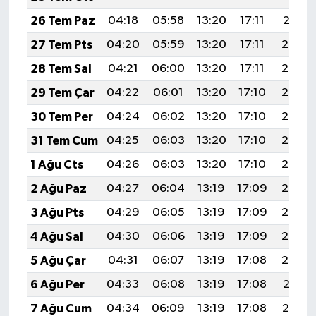
26 Tem Paz
04:18
05:58
13:20
17:11
20:31
27 Tem Pts
04:20
05:59
13:20
17:11
20:30
28 Tem Sal
04:21
06:00
13:20
17:11
20:29
29 Tem Çar
04:22
06:01
13:20
17:10
20:28
30 Tem Per
04:24
06:02
13:20
17:10
20:28
31 Tem Cum
04:25
06:03
13:20
17:10
20:27
1 Ağu Cts
04:26
06:03
13:20
17:10
20:26
2 Ağu Paz
04:27
06:04
13:19
17:09
20:25
3 Ağu Pts
04:29
06:05
13:19
17:09
20:24
4 Ağu Sal
04:30
06:06
13:19
17:09
20:23
5 Ağu Çar
04:31
06:07
13:19
17:08
20:22
6 Ağu Per
04:33
06:08
13:19
17:08
20:21
7 Ağu Cum
04:34
06:09
13:19
17:08
20:19