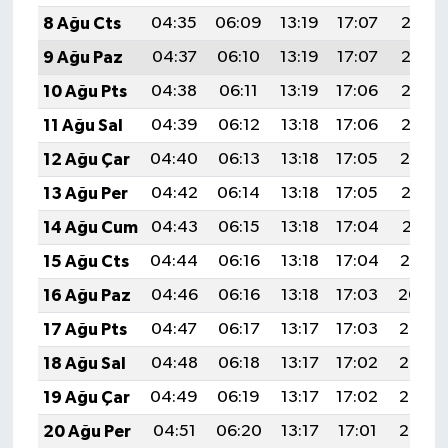
8 Ağu Cts
04:35
06:09
13:19
17:07
20:18
9 Ağu Paz
04:37
06:10
13:19
17:07
20:17
10 Ağu Pts
04:38
06:11
13:19
17:06
20:16
11 Ağu Sal
04:39
06:12
13:18
17:06
20:15
12 Ağu Çar
04:40
06:13
13:18
17:05
20:14
13 Ağu Per
04:42
06:14
13:18
17:05
20:12
14 Ağu Cum
04:43
06:15
13:18
17:04
20:11
15 Ağu Cts
04:44
06:16
13:18
17:04
20:10
16 Ağu Paz
04:46
06:16
13:18
17:03
20:09
17 Ağu Pts
04:47
06:17
13:17
17:03
20:07
18 Ağu Sal
04:48
06:18
13:17
17:02
20:06
19 Ağu Çar
04:49
06:19
13:17
17:02
20:05
20 Ağu Per
04:51
06:20
13:17
17:01
20:03