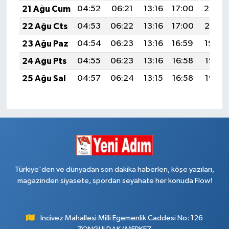
21 Ağu Cum
04:52
06:21
13:16
17:00
20:02
22 Ağu Cts
04:53
06:22
13:16
17:00
20:01
23 Ağu Paz
04:54
06:23
13:16
16:59
19:59
24 Ağu Pts
04:55
06:23
13:16
16:58
19:58
25 Ağu Sal
04:57
06:24
13:15
16:58
19:56
Türkiye'den ve dünyadan son dakika haberleri, köşe yazıları,
magazinden siyasete, spordan seyahate her konuda Flow!
İncivez Mahallesi Milli Egemenlik Caddesi No: 126