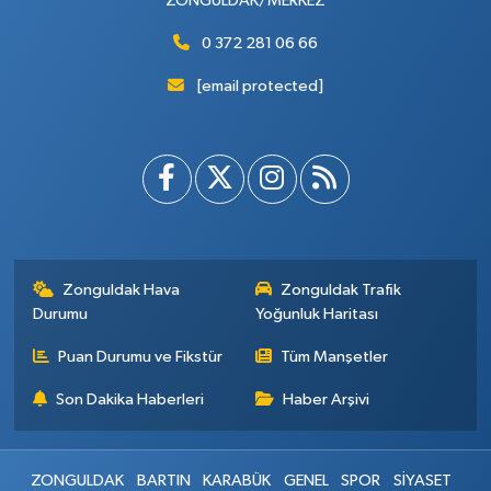
ZONGULDAK/MERKEZ
0 372 281 06 66
[email protected]
Zonguldak Hava
Zonguldak Trafik
Durumu
Yoğunluk Haritası
Puan Durumu ve Fikstür
Tüm Manşetler
Son Dakika Haberleri
Haber Arşivi
ZONGULDAK
BARTIN
KARABÜK
GENEL
SPOR
SİYASET