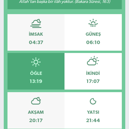
Allah'tan başka bir ilâh yoktur. (Bakara Sûresi, 163)
RESMİ İLAN
Künye
İMSAK
GÜNEŞ
04:37
06:10
ÖĞLE
İKINDI
13:19
17:07
AKŞAM
YATSI
20:17
21:44