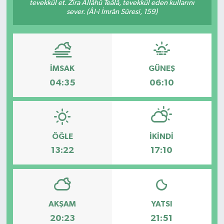
tevekkül et. Zira Allâhü Teâlâ, tevekkül eden kullarını
sever. (Âl-i İmrân Sûresi, 159)
RESMİ İLAN
Künye
İMSAK
GÜNEŞ
04:35
06:10
ÖĞLE
İKINDI
13:22
17:10
AKŞAM
YATSI
20:23
21:51