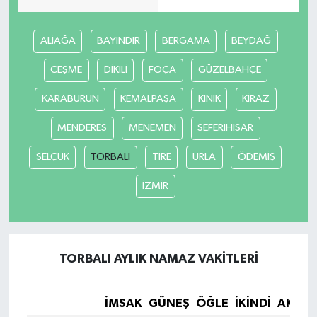
ALİAĞA
BAYINDIR
BERGAMA
BEYDAĞ
CEŞME
DİKİLİ
FOÇA
GÜZELBAHÇE
KARABURUN
KEMALPAŞA
KINIK
KİRAZ
MENDERES
MENEMEN
SEFERIHİSAR
SELÇUK
TORBALI
TİRE
URLA
ÖDEMİŞ
İZMİR
TORBALI AYLIK NAMAZ VAKITLERI
İMSAK
GÜNEŞ
ÖĞLE
İKINDI
AKŞA