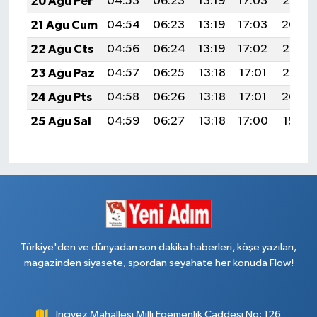
20 Ağu Per
04:53
06:23
13:19
17:03
20:06
21 Ağu Cum
04:54
06:23
13:19
17:03
20:04
22 Ağu Cts
04:56
06:24
13:19
17:02
20:03
23 Ağu Paz
04:57
06:25
13:18
17:01
20:02
24 Ağu Pts
04:58
06:26
13:18
17:01
20:00
25 Ağu Sal
04:59
06:27
13:18
17:00
19:59
Türkiye'den ve dünyadan son dakika haberleri, köşe yazıları,
magazinden siyasete, spordan seyahate her konuda Flow!
İncivez Mahallesi Milli Egemenlik Caddesi No: 126