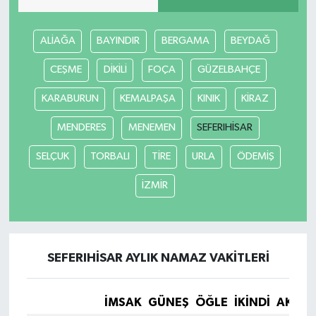
ALİAĞA
BAYINDIR
BERGAMA
BEYDAĞ
CEŞME
DİKİLİ
FOÇA
GÜZELBAHÇE
KARABURUN
KEMALPAŞA
KINIK
KİRAZ
MENDERES
MENEMEN
SEFERIHİSAR
SELÇUK
TORBALI
TİRE
URLA
ÖDEMİŞ
İZMİR
SEFERIHİSAR AYLIK NAMAZ VAKITLERI
İMSAK
GÜNEŞ
ÖĞLE
İKINDI
AKŞA