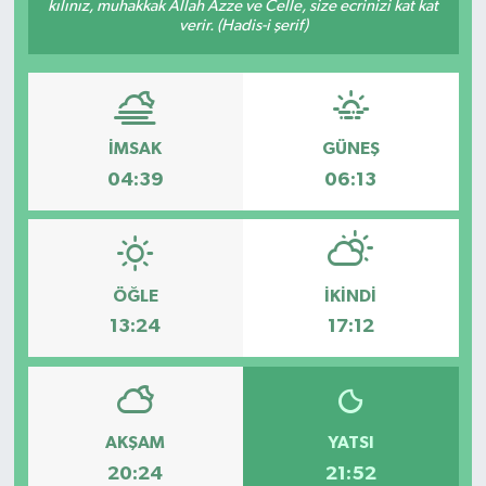
kılınız, muhakkak Allah Azze ve Celle, size ecrinizi kat kat
verir. (Hadis-i şerif)
RESMİ İLAN
Künye
İMSAK
GÜNEŞ
04:39
06:13
ÖĞLE
İKINDI
13:24
17:12
AKŞAM
YATSI
20:24
21:52