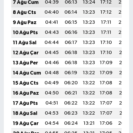
7 Ağu Cum
04:39
06:13
13:24
17:12
20:24
8 Ağu Cts
04:40
06:14
13:23
17:12
20:23
9 Ağu Paz
04:41
06:15
13:23
17:11
20:22
10 Ağu Pts
04:43
06:16
13:23
17:11
20:20
11 Ağu Sal
04:44
06:17
13:23
17:10
20:19
12 Ağu Çar
04:45
06:18
13:23
17:10
20:18
13 Ağu Per
04:46
06:18
13:23
17:09
20:17
14 Ağu Cum
04:48
06:19
13:22
17:09
20:16
15 Ağu Cts
04:49
06:20
13:22
17:08
20:14
16 Ağu Paz
04:50
06:21
13:22
17:08
20:13
17 Ağu Pts
04:51
06:22
13:22
17:07
20:12
18 Ağu Sal
04:53
06:23
13:22
17:07
20:11
19 Ağu Çar
04:54
06:24
13:21
17:06
20:09