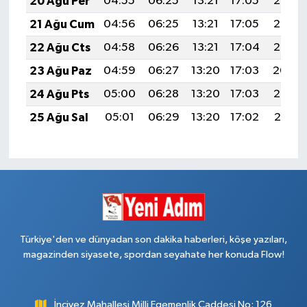
20 Ağu Per
04:55
06:25
13:21
17:05
20:08
21 Ağu Cum
04:56
06:25
13:21
17:05
20:06
22 Ağu Cts
04:58
06:26
13:21
17:04
20:05
23 Ağu Paz
04:59
06:27
13:20
17:03
20:04
24 Ağu Pts
05:00
06:28
13:20
17:03
20:02
25 Ağu Sal
05:01
06:29
13:20
17:02
20:01
Türkiye'den ve dünyadan son dakika haberleri, köşe yazıları,
magazinden siyasete, spordan seyahate her konuda Flow!
İncivez Mahallesi Milli Egemenlik Caddesi No: 126