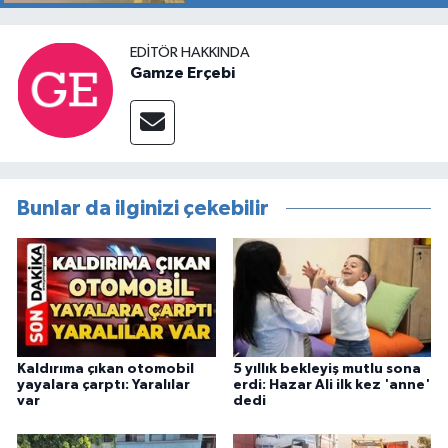
EDITÖR HAKKINDA
Gamze Erçebi
Bunlar da ilginizi çekebilir
Kaldırıma çıkan otomobil
5 yıllık bekleyiş mutlu sona
yayalara çarptı: Yaralılar
erdi: Hazar Ali ilk kez 'anne'
var
dedi