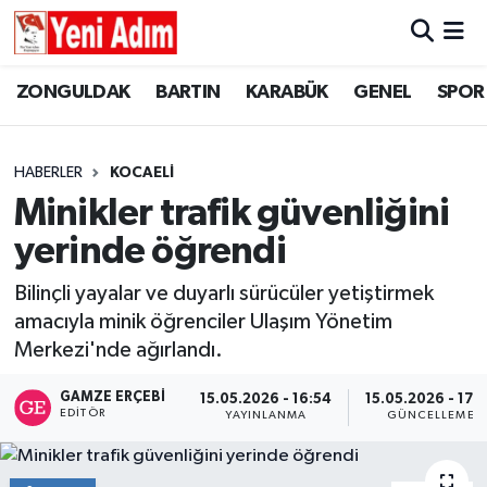
ZONGULDAK
ZONGULDAK
Zonguldak Hava Durumu
ZONGULDAK
BARTIN
KARABÜK
GENEL
SPOR
SPOR
BARTIN
Zonguldak Trafik Yoğunluk Haritası
HABERLER
KOCAELİ
ASAYİŞ
KARABÜK
Süper Lig Puan Durumu ve Fikstür
Minikler trafik güvenliğini
yerinde öğrendi
GÜNCEL
GENEL
Tüm Manşetler
Bilinçli yayalar ve duyarlı sürücüler yetiştirmek
SİYASET
SPOR
Son Dakika Haberleri
amacıyla minik öğrenciler Ulaşım Yönetim
Merkezi'nde ağırlandı.
RESMİ İLAN
SİYASET
Haber Arşivi
GAMZE ERÇEBI
15.05.2026 - 16:54
15.05.2026 - 17:
SAĞLIK
EDITÖR
YAYINLANMA
GÜNCELLEME
GÜNCEL