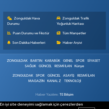
Zonguldak Hava
Zonguldak Trafik
Durumu
Yoğunluk Haritası
Puan Durumu ve Fikstür
Tüm Manşetler
Son Dakika Haberleri
Haber Arşivi
ZONGULDAK
BARTIN
KARABÜK
GENEL
SPOR
SİYASET
SAĞLIK
GÜNCEL
RESMİ İLAN
Künye
ZONGULDAK
SPOR
GÜNCEL
ASAYİŞ
RESMİ İLAN
MAGAZİN
KANAL Z
TEKNOLOJİ
Haber Yazılımı:
TE Bilişim
En iyi site deneyimi sağlamak için çerezlerden