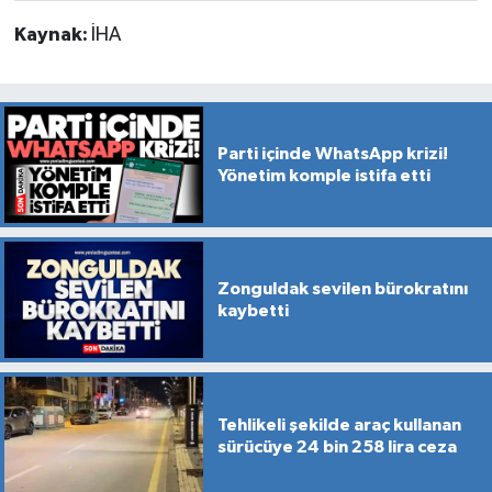
Kaynak:
İHA
Parti içinde WhatsApp krizi!
Yönetim komple istifa etti
Zonguldak sevilen bürokratını
kaybetti
Tehlikeli şekilde araç kullanan
sürücüye 24 bin 258 lira ceza