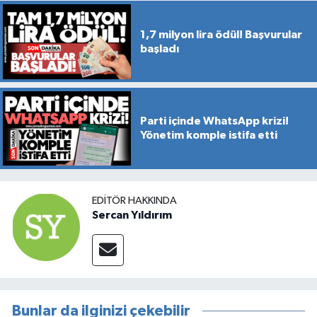
1,7 milyon lira ödül! Başvurular
başladı
Parti içinde WhatsApp krizi!
Yönetim komple istifa etti
EDITÖR HAKKINDA
Sercan Yıldırım
Bunlar da ilginizi çekebilir