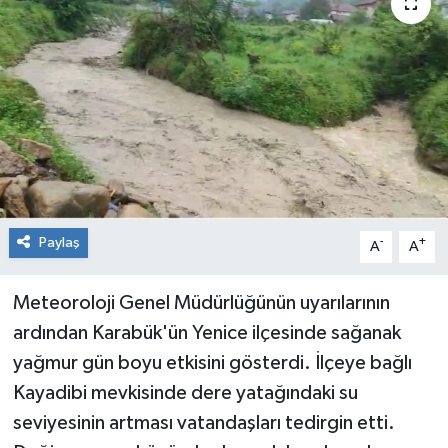
RESMİ İLAN
Künye
Paylaş
-
+
A
A
Meteoroloji Genel Müdürlüğünün uyarılarının
ardından Karabük'ün Yenice ilçesinde sağanak
yağmur gün boyu etkisini gösterdi. İlçeye bağlı
Kayadibi mevkisinde dere yatağındaki su
seviyesinin artması vatandaşları tedirgin etti.