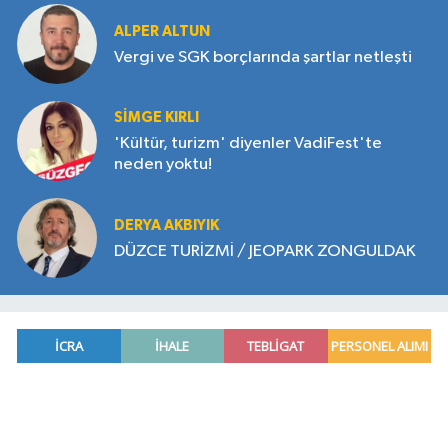
ALPER ALTUN
Vergi ve SGK borçlarında şartlar netleşti
SIMGE KIRLI
'Kültür, turizm' diyenler VadiFest'te
neden yoktu!
DERYA AKBIYIK
DÜZCE TURİZMİ / JEOPARK ZONGULDAK