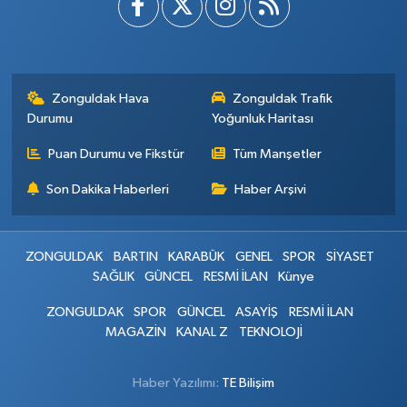
Zonguldak Hava
Zonguldak Trafik
Durumu
Yoğunluk Haritası
Puan Durumu ve Fikstür
Tüm Manşetler
Son Dakika Haberleri
Haber Arşivi
ZONGULDAK
BARTIN
KARABÜK
GENEL
SPOR
SİYASET
SAĞLIK
GÜNCEL
RESMİ İLAN
Künye
ZONGULDAK
SPOR
GÜNCEL
ASAYİŞ
RESMİ İLAN
MAGAZİN
KANAL Z
TEKNOLOJİ
Haber Yazılımı:
TE Bilişim