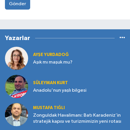
Gönder
Yazarlar
AYŞE YURDADOĞ
Aşık mı maşuk mu?
SÜLEYMAN KURT
Anadolu'nun yaşlı bilgesi
MUSTAFA TIĞLI
Zonguldak Havalimanı: Batı Karadeniz’in
stratejik kapısı ve turizmimizin yeni rotası