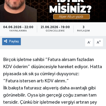
RESMİ İLAN
Künye
04.06.2026 - 22:00
21.06.2026 - 19:00
3
YAYINLANMA
GÜNCELLEME
PAYLAŞIM
Paylaş
-
+
A
A
Birçok işletme sahibi “Fatura alırsam fazladan
KDV öderim” düşüncesiyle hareket ediyor. Hatta
piyasada sık sık şu cümleyi duyuyoruz:
“Fatura istersen artı KDV alırım.”
İlk bakışta faturasız alışveriş daha avantajlı gibi
görünebilir. Oysa işin gerçeği çoğu zaman tam
tersidir. Çünkü bir işletmede vergiyi artıran şey