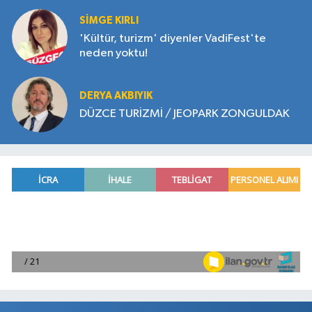
SIMGE KIRLI
'Kültür, turizm' diyenler VadiFest'te
neden yoktu!
DERYA AKBIYIK
DÜZCE TURİZMİ / JEOPARK ZONGULDAK